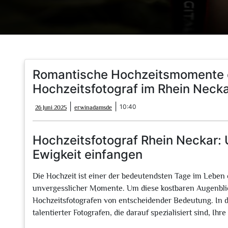
Romantische Hochzeitsmomente 
Hochzeitsfotograf im Rhein Neck
26
erwinadamsde
|
|
10:40
26 Juni 2025
erwinadamsde
Juni
2025
Hochzeitsfotograf Rhein Neckar:
Ewigkeit einfangen
Die Hochzeit ist einer der bedeutendsten Tage im Leben 
unvergesslicher Momente. Um diese kostbaren Augenblicke
Hochzeitsfotografen von entscheidender Bedeutung. In d
talentierter Fotografen, die darauf spezialisiert sind, I