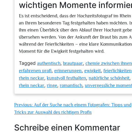
wichtigen Momente informiert
Es ist entscheidend, dass der Hochzeitsfotograf im Rhein
an Ihrem besonderen Tag festgehalten haben möchten. 
ihm einen Überblick über den Ablauf Ihrer Hochzeit gebe
übersehen werden. Von der Ankunft der Braut bis zum 
während der Feierlichkeiten – eine klare Kommunikation 
Moment für die Ewigkeit festgehalten wird.
Tagged
,
,
authentisch
brautpaar
chemie zwischen ihnen
,
,
,
erfahrenen profi
erinnerungen
ewigkeit
feierlichkeiten
,
,
,
rhein neckar
kunstvoll festhalten
natürliche schönheit
,
,
,
rhein neckar
ringe
romantisch
unvergessliche momen
Beitragsnavigation
Previous:
Auf der Suche nach einem Fotografen: Tipps und
Tricks zur Auswahl des richtigen Profis
Schreibe einen Kommentar