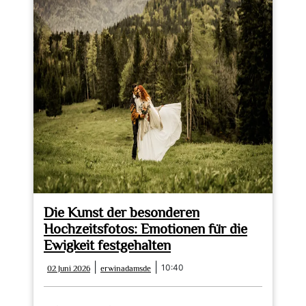
Die Kunst der besonderen
Hochzeitsfotos: Emotionen für die
Ewigkeit festgehalten
02
erwinadamsde
|
|
10:40
02 Juni 2026
erwinadamsde
Juni
2026