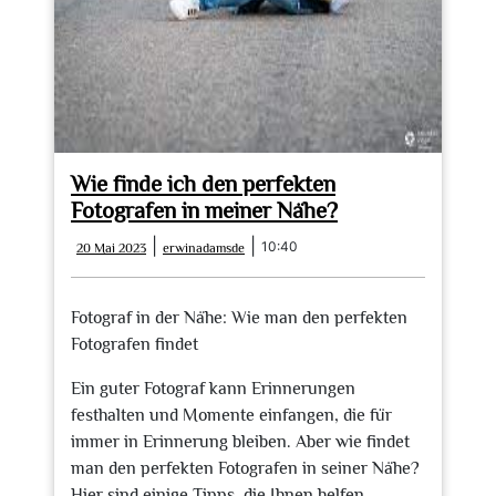
Wie finde ich den perfekten
Fotografen in meiner Nähe?
20
erwinadamsde
|
|
10:40
20 Mai 2023
erwinadamsde
Mai
2023
Fotograf in der Nähe: Wie man den perfekten
Fotografen findet
Ein guter Fotograf kann Erinnerungen
festhalten und Momente einfangen, die für
immer in Erinnerung bleiben. Aber wie findet
man den perfekten Fotografen in seiner Nähe?
Hier sind einige Tipps, die Ihnen helfen