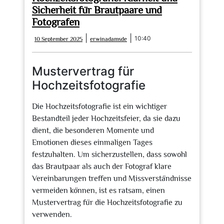
Tipps
Sicherheit für Brautpaare und
und
Fotografen
Informationen
10
erwinadamsde
|
|
10:40
10 September 2025
erwinadamsde
September
2025
Mustervertrag für
Hochzeitsfotografie
Die Hochzeitsfotografie ist ein wichtiger
Bestandteil jeder Hochzeitsfeier, da sie dazu
dient, die besonderen Momente und
Emotionen dieses einmaligen Tages
festzuhalten. Um sicherzustellen, dass sowohl
das Brautpaar als auch der Fotograf klare
Vereinbarungen treffen und Missverständnisse
vermeiden können, ist es ratsam, einen
Mustervertrag für die Hochzeitsfotografie zu
verwenden.