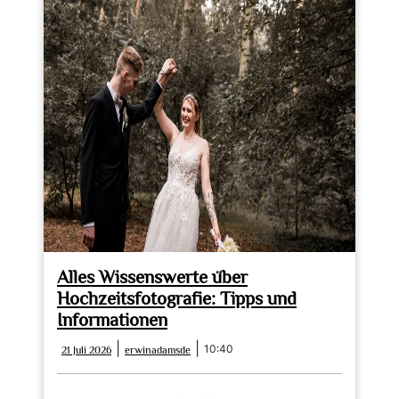
Alles Wissenswerte über
Hochzeitsfotografie: Tipps und
Informationen
21
erwinadamsde
|
|
10:40
21 Juli 2026
erwinadamsde
Juli
2026