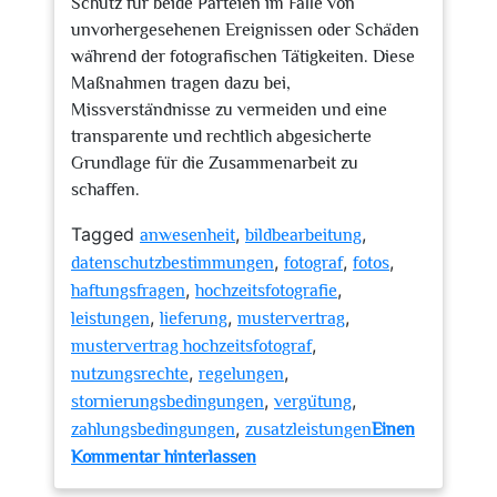
Schutz für beide Parteien im Falle von
unvorhergesehenen Ereignissen oder Schäden
während der fotografischen Tätigkeiten. Diese
Maßnahmen tragen dazu bei,
Missverständnisse zu vermeiden und eine
transparente und rechtlich abgesicherte
Grundlage für die Zusammenarbeit zu
schaffen.
Tagged
,
,
anwesenheit
bildbearbeitung
,
,
,
datenschutzbestimmungen
fotograf
fotos
,
,
haftungsfragen
hochzeitsfotografie
,
,
,
leistungen
lieferung
mustervertrag
,
mustervertrag hochzeitsfotograf
,
,
nutzungsrechte
regelungen
,
,
stornierungsbedingungen
vergütung
,
zahlungsbedingungen
zusatzleistungen
Einen
zu
Kommentar hinterlassen
Mustervertrag