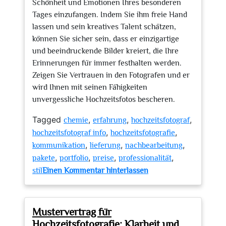
Schönheit und Emotionen Ihres besonderen
Tages einzufangen. Indem Sie ihm freie Hand
lassen und sein kreatives Talent schätzen,
können Sie sicher sein, dass er einzigartige
und beeindruckende Bilder kreiert, die Ihre
Erinnerungen für immer festhalten werden.
Zeigen Sie Vertrauen in den Fotografen und er
wird Ihnen mit seinen Fähigkeiten
unvergessliche Hochzeitsfotos bescheren.
Tagged
,
,
,
chemie
erfahrung
hochzeitsfotograf
,
,
hochzeitsfotograf info
hochzeitsfotografie
,
,
,
kommunikation
lieferung
nachbearbeitung
,
,
,
,
pakete
portfolio
preise
professionalität
zu
stil
Einen Kommentar hinterlassen
Alles
Wissenswerte
über
Mustervertrag für
Hochzeitsfotografie:
Hochzeitsfotografie: Klarheit und