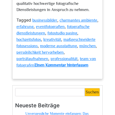
qualitativ hochwertige fotografische
Dienstleistungen in Anspruch zu nehmen.
Tagged
,
,
businessbilder
charmantes ambiente
,
,
erfahrung
eventfotografien
fotografische
,
,
dienstleistungen
fotostudio pasing
,
,
hochzeitsfotos
kreativität
maßgeschneiderte
,
,
,
fotosessions
moderne ausstattung
münchen
,
persönlichkeit hervorheben
,
,
porträtaufnahmen
professionalität
team von
fotografen
Einen Kommentar hinterlassen
zu
Kreatives
Fotostudio
in
Suchen
Pasing:
Einzigartige
Neueste Beiträge
Bilder
Unvergessliche Momente einfangen: Das
für