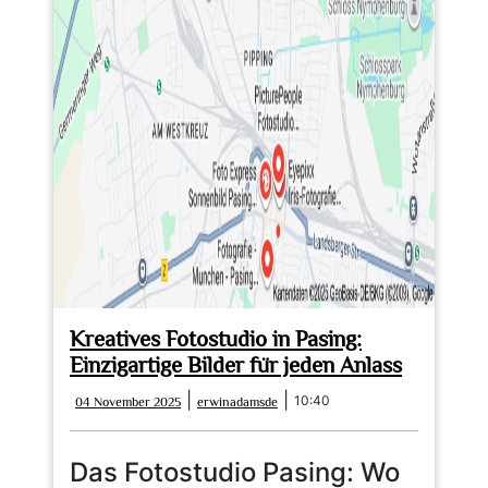
Kreatives Fotostudio in Pasing:
Einzigartige Bilder für jeden Anlass
04
erwinadamsde
|
|
10:40
04 November 2025
erwinadamsde
November
2025
Das Fotostudio Pasing: Wo