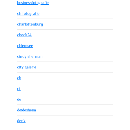
businessfotografie
ch fotografie
charlottenburg
check24
chiemsee
cindy sherman
city galerie
ck
ct
de
deidesheim
denk