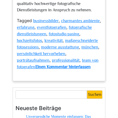
qualitativ hochwertige fotografische
Dienstleistungen in Anspruch zu nehmen.
Tagged
,
,
businessbilder
charmantes ambiente
,
,
erfahrung
eventfotografien
fotografische
,
,
dienstleistungen
fotostudio pasing
,
,
hochzeitsfotos
kreativität
maßgeschneiderte
,
,
,
fotosessions
moderne ausstattung
münchen
,
persönlichkeit hervorheben
,
,
porträtaufnahmen
professionalität
team von
fotografen
Einen Kommentar hinterlassen
zu
Kreatives
Fotostudio
in
Suchen
Pasing:
Einzigartige
Neueste Beiträge
Bilder
Unvergessliche Momente einfangen: Das
für