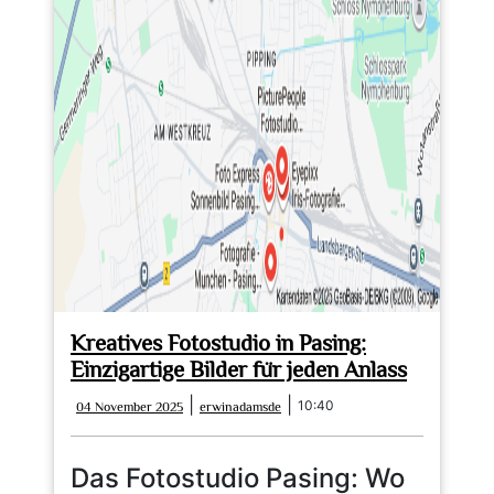
Kreatives Fotostudio in Pasing:
Einzigartige Bilder für jeden Anlass
04
erwinadamsde
|
|
10:40
04 November 2025
erwinadamsde
November
2025
Das Fotostudio Pasing: Wo