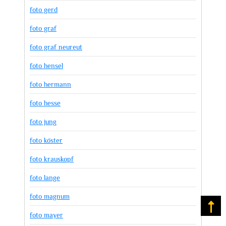
foto gerd
foto graf
foto graf neureut
foto hensel
foto hermann
foto hesse
foto jung
foto köster
foto krauskopf
foto lange
foto magnum
Na
foto mayer