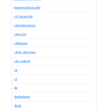
businessfotografie
ch fotografie
charlottenburg
check24
chiemsee
cindy sherman
city galerie
ck
ct
de
deidesheim
denk