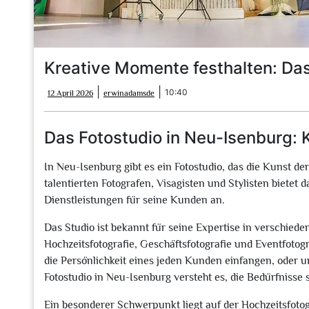
Kreative Momente festhalten: Das
12
erwinadamsde
|
|
10:40
12 April 2026
erwinadamsde
April
2026
Das Fotostudio in Neu-Isenburg: 
In Neu-Isenburg gibt es ein Fotostudio, das die Kunst d
talentierten Fotografen, Visagisten und Stylisten bietet 
Dienstleistungen für seine Kunden an.
Das Studio ist bekannt für seine Expertise in verschieden
Hochzeitsfotografie, Geschäftsfotografie und Eventfotogra
die Persönlichkeit eines jeden Kunden einfangen, oder um
Fotostudio in Neu-Isenburg versteht es, die Bedürfnisse 
Ein besonderer Schwerpunkt liegt auf der Hochzeitsfotogra