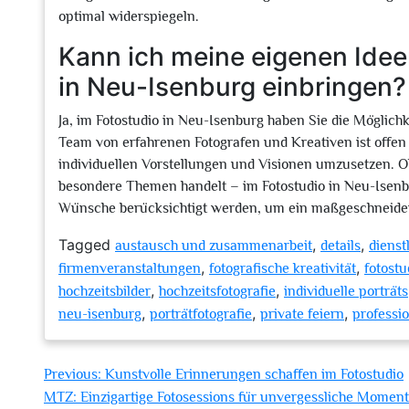
optimal widerspiegeln.
Kann ich meine eigenen Idee
in Neu-Isenburg einbringen?
Ja, im Fotostudio in Neu-Isenburg haben Sie die Möglichk
Team von erfahrenen Fotografen und Kreativen ist offe
individuellen Vorstellungen und Visionen umzusetzen. Ob
besondere Themen handelt – im Fotostudio in Neu-Isenbu
Wünsche berücksichtigt werden, um ein maßgeschneiderte
Tagged
,
,
austausch und zusammenarbeit
details
dienst
,
,
firmenveranstaltungen
fotografische kreativität
fotostu
,
,
hochzeitsbilder
hochzeitsfotografie
individuelle porträts
,
,
,
neu-isenburg
porträtfotografie
private feiern
professio
Beitragsnavigation
Previous:
Kunstvolle Erinnerungen schaffen im Fotostudio
MTZ: Einzigartige Fotosessions für unvergessliche Momen