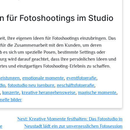
n für Fotoshootings im Studio
eit, Ihre eigenen Ideen für Fotoshootings einzubringen. Das
n für die Zusammenarbeit mit den Kunden, um deren
 es sich um spezielle Posen, bestimmte Settings oder
rg wird darauf geachtet, dass Ihre persönlichen Ideen und
s und einzigartiges Fotoshooting-Erlebnis zu schaffen.
,
,
,
leistungen
emotionale momente
eventfotografie
,
,
,
dio
fotostudio neu isenburg
geschäftsfotografie
,
,
,
,
konzerte
kreative herangehensweise
magische momente
nelle bilder
Next:
Kreative Momente festhalten: Das Fotostudio in
te
Neustadt lädt ein zur unvergesslichen Fotosession