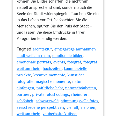
können Sie Bilder schaffen, die nicht nur
visuell ansprechend sind, sondern auch die
Seele der Stadt widerspiegeln. Tauchen Sie ein
in das Leben vor Ort, beobachten Sie die
Menschen, spüren Sie den Puls der Stadt –
und lassen Sie diese Eindrücke in Ihren
Fotografien lebendig werden.
Tagged
,
architektur
einzigartige aufnahmen
,
,
stadt weil am rhein
emotionale bilder
,
,
,
emotionale porträts
events
fotograf
fotograf
,
,
weil am rhein
hochzeiten
kommerzielle
,
,
projekte
kreative momente
kunst der
,
,
fotografie
magische momente
natur
,
,
,
einfangen
natürliche licht
naturschönheiten
,
,
,
partner
private fotoshootings
rheinufer
,
,
,
schönheit
schwarzwald
stimmungsvolle fotos
,
,
,
verschiedene perspektiven
vielfalt
visionen
,
weil am rhein
zauberhafte kulisse