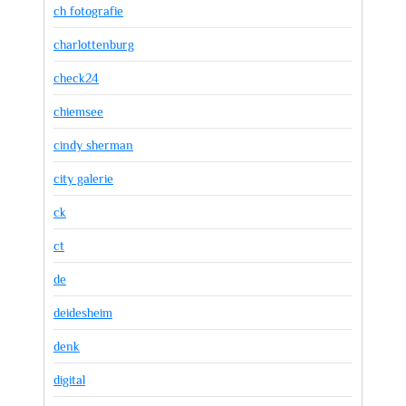
ch fotografie
charlottenburg
check24
chiemsee
cindy sherman
city galerie
ck
ct
de
deidesheim
denk
digital