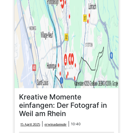
Kreative Momente
einfangen: Der Fotograf in
Weil am Rhein
15
erwinadamsde
|
|
10:40
15 April 2025
erwinadamsde
April