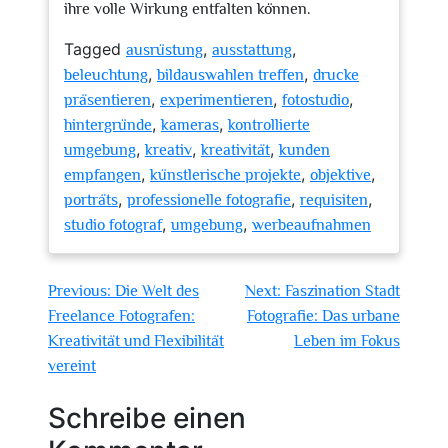
ihre volle Wirkung entfalten können.
Tagged
,
,
ausrüstung
ausstattung
,
,
beleuchtung
bildauswahlen treffen
drucke
,
,
,
präsentieren
experimentieren
fotostudio
,
,
hintergründe
kameras
kontrollierte
,
,
,
umgebung
kreativ
kreativität
kunden
,
,
,
empfangen
künstlerische projekte
objektive
,
,
,
porträts
professionelle fotografie
requisiten
,
,
studio fotograf
umgebung
werbeaufnahmen
Beitragsnavigation
Previous:
Die Welt des
Next:
Faszination Stadt
Freelance Fotografen:
Fotografie: Das urbane
Kreativität und Flexibilität
Leben im Fokus
vereint
Schreibe einen