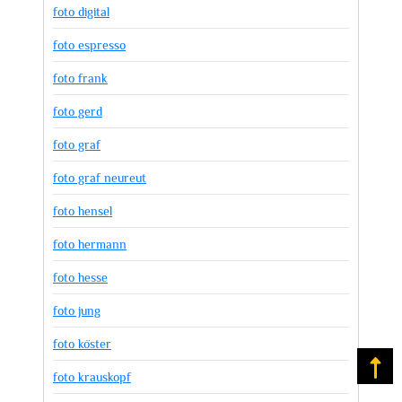
foto digital
foto espresso
foto frank
foto gerd
foto graf
foto graf neureut
foto hensel
foto hermann
foto hesse
foto jung
foto köster
Na
foto krauskopf