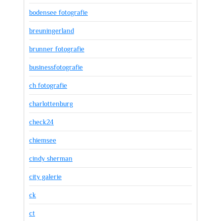
bodensee fotografie
breuningerland
brunner fotografie
businessfotografie
ch fotografie
charlottenburg
check24
chiemsee
cindy sherman
city galerie
ck
ct