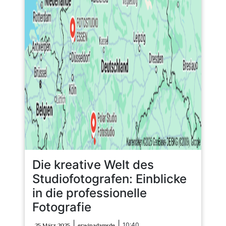
Die kreative Welt des
Studiofotografen: Einblicke
in die professionelle
Fotografie
25
erwinadamsde
|
|
10:40
25 März 2025
erwinadamsde