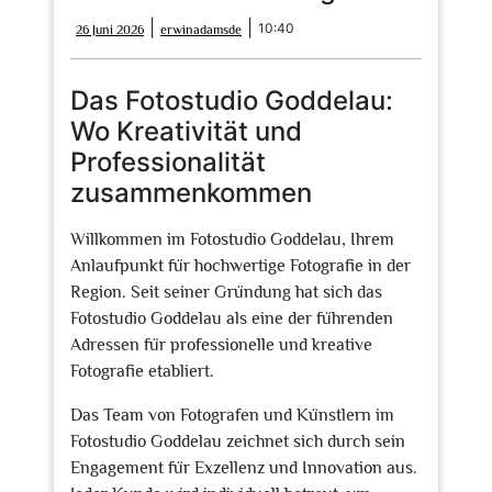
26
erwinadamsde
|
|
10:40
26 Juni 2026
erwinadamsde
Juni
2026
Das Fotostudio Goddelau:
Wo Kreativität und
Professionalität
zusammenkommen
Willkommen im Fotostudio Goddelau, Ihrem
Anlaufpunkt für hochwertige Fotografie in der
Region. Seit seiner Gründung hat sich das
Fotostudio Goddelau als eine der führenden
Adressen für professionelle und kreative
Fotografie etabliert.
Das Team von Fotografen und Künstlern im
Fotostudio Goddelau zeichnet sich durch sein
Engagement für Exzellenz und Innovation aus.