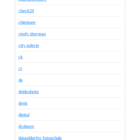
check24
chiemsee
cindy sherman
city galerie
ck
ct
de
deidesheim
denk
digital
drohnen
düsseldorfer fotoschule