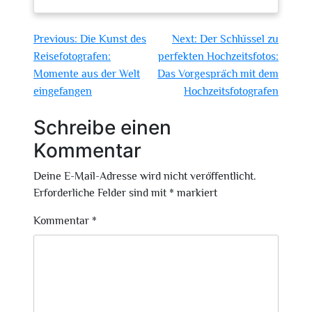
Beitragsnavigation
Previous:
Die Kunst des
Next:
Der Schlüssel zu
Reisefotografen:
perfekten Hochzeitsfotos:
Momente aus der Welt
Das Vorgespräch mit dem
eingefangen
Hochzeitsfotografen
Schreibe einen
Kommentar
Deine E-Mail-Adresse wird nicht veröffentlicht.
Erforderliche Felder sind mit
*
markiert
Kommentar
*