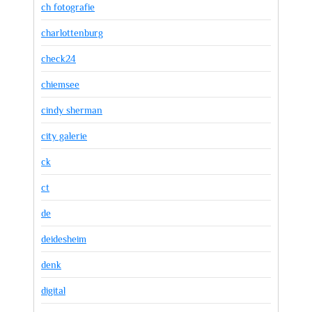
ch fotografie
charlottenburg
check24
chiemsee
cindy sherman
city galerie
ck
ct
de
deidesheim
denk
digital