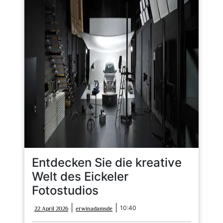
Entdecken Sie die kreative
Welt des Eickeler
Fotostudios
22
erwinadamsde
|
|
10:40
22 April 2026
erwinadamsde
April