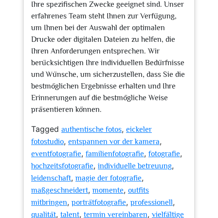
Ihre spezifischen Zwecke geeignet sind. Unser
erfahrenes Team steht Ihnen zur Verfügung,
um Ihnen bei der Auswahl der optimalen
Drucke oder digitalen Dateien zu helfen, die
Ihren Anforderungen entsprechen. Wir
berücksichtigen Ihre individuellen Bedürfnisse
und Wünsche, um sicherzustellen, dass Sie die
bestmöglichen Ergebnisse erhalten und Ihre
Erinnerungen auf die bestmögliche Weise
präsentieren können.
Tagged
,
authentische fotos
eickeler
,
,
fotostudio
entspannen vor der kamera
,
,
,
eventfotografie
familienfotografie
fotografie
,
,
hochzeitsfotografie
individuelle betreuung
,
,
leidenschaft
magie der fotografie
,
,
maßgeschneidert
momente
outfits
,
,
,
mitbringen
porträtfotografie
professionell
,
,
,
qualität
talent
termin vereinbaren
vielfältige