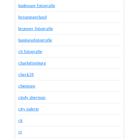
bodensee fotografie
breuningerland
brunner fotografie
businessfotografie
ch fotografie
charlottenburg
check24
chiemsee
cindy sherman
city galerie
ck
ct