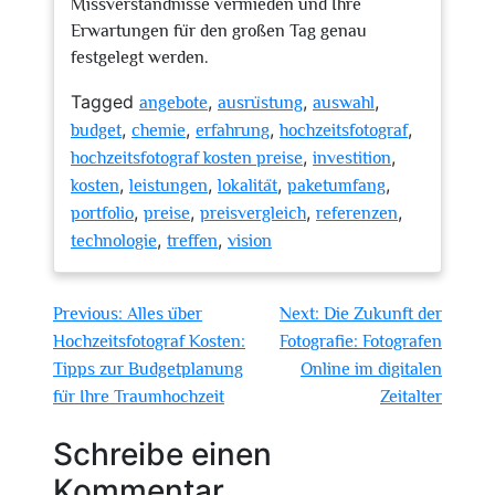
Missverständnisse vermieden und Ihre
Erwartungen für den großen Tag genau
festgelegt werden.
Tagged
,
,
,
angebote
ausrüstung
auswahl
,
,
,
,
budget
chemie
erfahrung
hochzeitsfotograf
,
,
hochzeitsfotograf kosten preise
investition
,
,
,
,
kosten
leistungen
lokalität
paketumfang
,
,
,
,
portfolio
preise
preisvergleich
referenzen
,
,
technologie
treffen
vision
Beitragsnavigation
Previous:
Alles über
Next:
Die Zukunft der
Hochzeitsfotograf Kosten:
Fotografie: Fotografen
Tipps zur Budgetplanung
Online im digitalen
für Ihre Traumhochzeit
Zeitalter
Schreibe einen
Kommentar