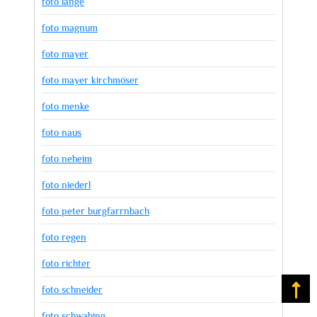
foto lange
foto magnum
foto mayer
foto mayer kirchmöser
foto menke
foto naus
foto neheim
foto niederl
foto peter burgfarrnbach
foto regen
foto richter
foto schneider
Na
foto schwabing