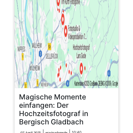
Magische Momente
einfangen: Der
Hochzeitsfotograf in
Bergisch Gladbach
07
erwinadamsde
|
|
10:40
07 April 2025
erwinadamsde