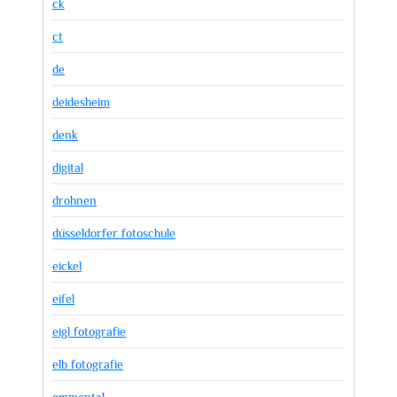
ck
ct
de
deidesheim
denk
digital
drohnen
düsseldorfer fotoschule
eickel
eifel
eigl fotografie
elb fotografie
emmental