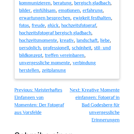
,
,
,
kommunizieren
beratung
bergisch gladbach
,
,
,
,
bilder
einfühlsam
emotionen
erfahrung
,
,
erwartungen besprechen
ewigkeit festhalten
,
,
,
,
fotos
freude
glück
hochzeitsfotograf
,
hochzeitsfotograf bergisch gladbach
,
,
,
,
hochzeitsmomente
kreativ
landschaft
liebe
,
,
,
persönlich
professionell
schönheit
stil- und
,
,
bildkonzept
treffen vereinbaren
,
unvergessliche momente
verbindung
,
herstellen
zeitplanung
Beitragsnavigation
Previous:
Meisterhaftes
Next:
Kreative Momente
Einfangen von
einfangen: Fotograf in
Momenten: Der Fotograf
Bad Godesberg für
aus Vorsfelde
unvergessliche
Erinnerungen