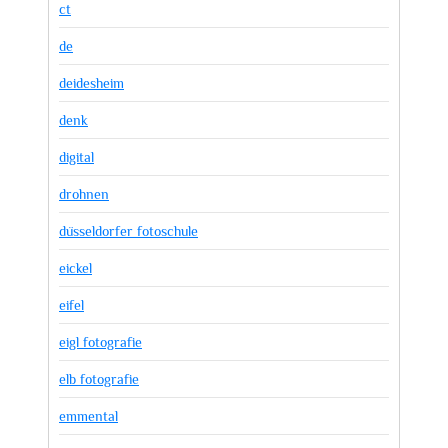
ct
de
deidesheim
denk
digital
drohnen
düsseldorfer fotoschule
eickel
eifel
eigl fotografie
elb fotografie
emmental