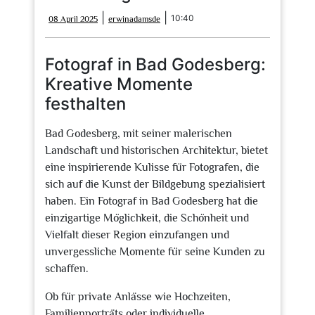
08
erwinadamsde
|
|
10:40
08 April 2025
erwinadamsde
April
2025
Fotograf in Bad Godesberg:
Kreative Momente
festhalten
Bad Godesberg, mit seiner malerischen
Landschaft und historischen Architektur, bietet
eine inspirierende Kulisse für Fotografen, die
sich auf die Kunst der Bildgebung spezialisiert
haben. Ein Fotograf in Bad Godesberg hat die
einzigartige Möglichkeit, die Schönheit und
Vielfalt dieser Region einzufangen und
unvergessliche Momente für seine Kunden zu
schaffen.
Ob für private Anlässe wie Hochzeiten,
Familienporträts oder individuelle