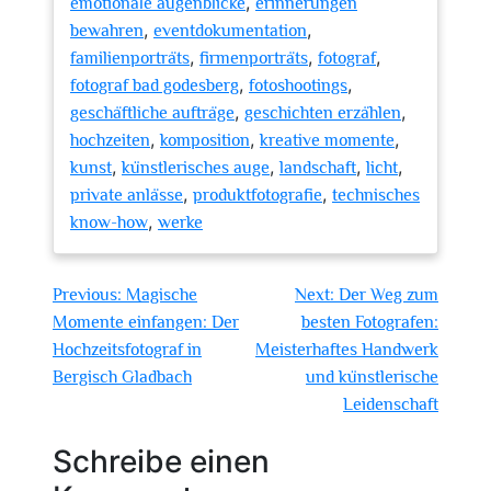
,
emotionale augenblicke
erinnerungen
,
,
bewahren
eventdokumentation
,
,
,
familienporträts
firmenporträts
fotograf
,
,
fotograf bad godesberg
fotoshootings
,
,
geschäftliche aufträge
geschichten erzählen
,
,
,
hochzeiten
komposition
kreative momente
,
,
,
,
kunst
künstlerisches auge
landschaft
licht
,
,
private anlässe
produktfotografie
technisches
,
know-how
werke
Beitragsnavigation
Previous:
Magische
Next:
Der Weg zum
Momente einfangen: Der
besten Fotografen:
Hochzeitsfotograf in
Meisterhaftes Handwerk
Bergisch Gladbach
und künstlerische
Leidenschaft
Schreibe einen