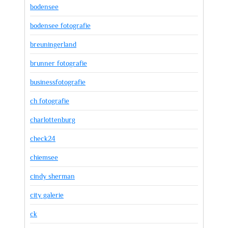
bodensee
bodensee fotografie
breuningerland
brunner fotografie
businessfotografie
ch fotografie
charlottenburg
check24
chiemsee
cindy sherman
city galerie
ck