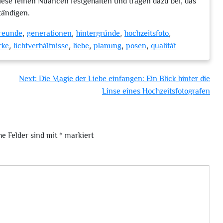
se feinen Nuancen festgehalten und tragen dazu bei, das
tändigen.
,
,
,
,
reunde
generationen
hintergründe
hochzeitsfoto
,
,
,
,
,
rke
lichtverhältnisse
liebe
planung
posen
qualität
Next:
Die Magie der Liebe einfangen: Ein Blick hinter die
Linse eines Hochzeitsfotografen
he Felder sind mit
*
markiert