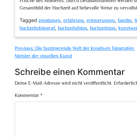
Frische des Moments. Durch Detailaufnahmen werden die
Gesamtbild der Hochzeit auf liebevolle Weise zu vervolls
Tagged
,
,
,
,
emotionen
erfahrung
erinnerungen
familie
f
,
,
,
hochzeitsfotograf
hochzeitsfotos
hochzeitstag
kunstwe
Beitragsnavigation
Previous:
Die faszinierende Welt der kreativen Fotografen:
Meister der visuellen Kunst
Schreibe einen Kommentar
Deine E-Mail-Adresse wird nicht veröffentlicht.
Erforderlic
Kommentar
*