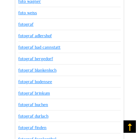
foto wagner
foto weiss
fotograf
fotograf adlershof
fotograf bad cannstatt
fotograf bergedorf
fotograf blankenloch
fotograf bodensee
fotograf brinkum
fotograf buchen
fotograf durlach
Na
fotograf finden
fotograf frankenthal