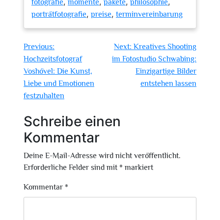
,
,
,
,
fotografie
momente
pakete
philosophie
,
,
porträtfotografie
preise
terminvereinbarung
Beitragsnavigation
Previous:
Next:
Kreatives Shooting
Hochzeitsfotograf
im Fotostudio Schwabing:
Voshövel: Die Kunst,
Einzigartige Bilder
Liebe und Emotionen
entstehen lassen
festzuhalten
Schreibe einen
Kommentar
Deine E-Mail-Adresse wird nicht veröffentlicht.
Erforderliche Felder sind mit
*
markiert
Kommentar
*