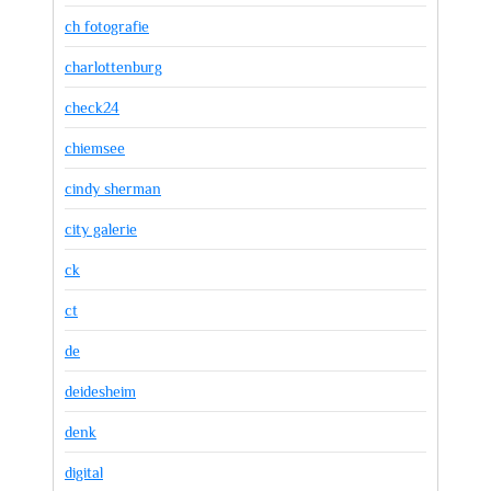
ch fotografie
charlottenburg
check24
chiemsee
cindy sherman
city galerie
ck
ct
de
deidesheim
denk
digital