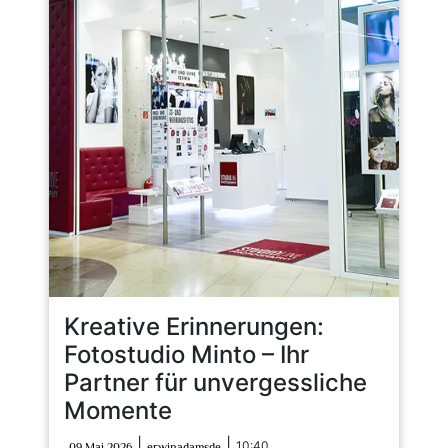
Kreative Erinnerungen:
Fotostudio Minto – Ihr
Partner für unvergessliche
Momente
09
erwinadamsde
|
|
10:40
09 Mai 2026
erwinadamsde