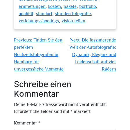
,
,
,
,
erinnerungen
kosten
pakete
portfolio
,
,
,
qualität
standort
stunden fotografie
,
verlobungsshootings
vision teilen
Beitragsnavigation
Previous:
Finden Sie den
Next:
Die faszinierende
perfekten
Welt der Autofotografie:
Hochzeitsfotografen in
Dynamik, Eleganz und
Hamburg für
Leidenschaft auf vier
unvergessliche Momente
Rädern
Schreibe einen
Kommentar
Deine E-Mail-Adresse wird nicht veröffentlicht.
Erforderliche Felder sind mit
*
markiert
Kommentar
*