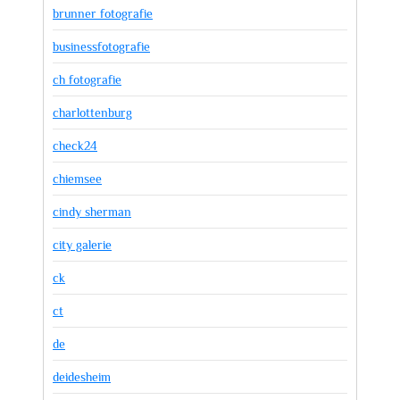
brunner fotografie
businessfotografie
ch fotografie
charlottenburg
check24
chiemsee
cindy sherman
city galerie
ck
ct
de
deidesheim