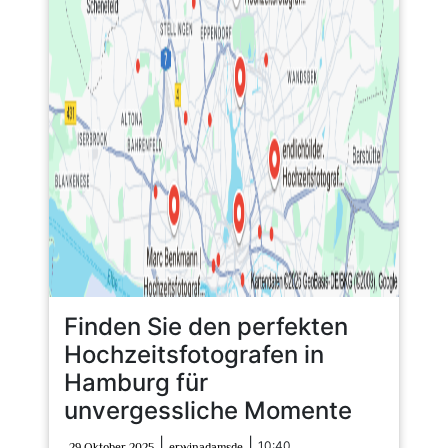
Finden Sie den perfekten
Hochzeitsfotografen in
Hamburg für
unvergessliche Momente
29
erwinadamsde
|
|
10:40
29 Oktober 2025
erwinadamsde