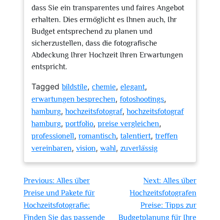
dass Sie ein transparentes und faires Angebot
erhalten. Dies ermöglicht es Ihnen auch, Ihr
Budget entsprechend zu planen und
sicherzustellen, dass die fotografische
Abdeckung Ihrer Hochzeit Ihren Erwartungen
entspricht.
Tagged
,
,
,
bildstile
chemie
elegant
,
,
erwartungen besprechen
fotoshootings
,
,
hamburg
hochzeitsfotograf
hochzeitsfotograf
,
,
,
hamburg
portfolio
preise vergleichen
,
,
,
professionell
romantisch
talentiert
treffen
,
,
,
vereinbaren
vision
wahl
zuverlässig
Beitragsnavigation
Previous:
Alles über
Next:
Alles über
Preise und Pakete für
Hochzeitsfotografen
Hochzeitsfotografie:
Preise: Tipps zur
Finden Sie das passende
Budgetplanung für Ihre