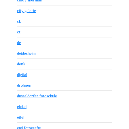
city galerie
ck
ct
de
deidesheim
denk
digital
drohnen
düsseldorfer fotoschule
eickel
eifel
eigl fotografie