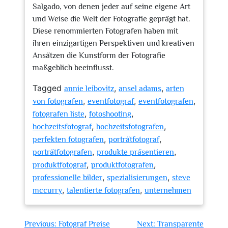
Salgado, von denen jeder auf seine eigene Art
und Weise die Welt der Fotografie geprägt hat.
Diese renommierten Fotografen haben mit
ihren einzigartigen Perspektiven und kreativen
Ansätzen die Kunstform der Fotografie
maßgeblich beeinflusst.
Tagged
,
,
annie leibovitz
ansel adams
arten
,
,
,
von fotografen
eventfotograf
eventfotografen
,
,
fotografen liste
fotoshooting
,
,
hochzeitsfotograf
hochzeitsfotografen
,
,
perfekten fotografen
porträtfotograf
,
,
porträtfotografen
produkte präsentieren
,
,
produktfotograf
produktfotografen
,
,
professionelle bilder
spezialisierungen
steve
,
,
mccurry
talentierte fotografen
unternehmen
Beitragsnavigation
Previous:
Fotograf Preise
Next:
Transparente