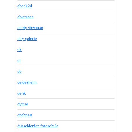
check24
chiemsee
cindy sherman
city galerie
ck
ct
de
deidesheim
denk
digital
drohnen
düsseldorfer fotoschule