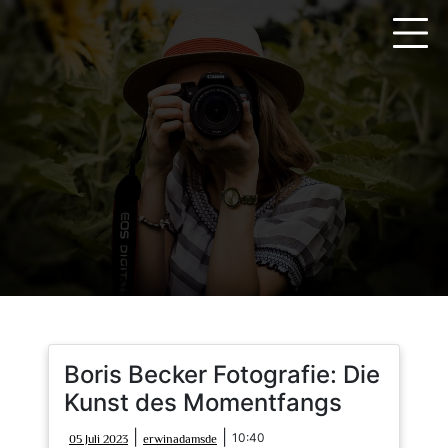
Zum
Inhalt
springen
Boris Becker Fotografie: Die
Kunst des Momentfangs
05
erwinadamsde
|
|
10:40
05 Juli 2023
erwinadamsde