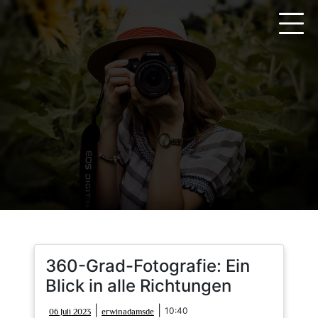
Zum
Inhalt
springen
360-Grad-Fotografie: Ein
Blick in alle Richtungen
06
erwinadamsde
|
|
10:40
06 Juli 2023
erwinadamsde