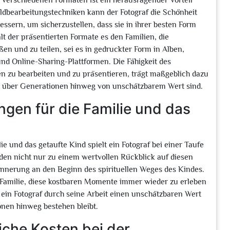
 verschiedenen Formaten ist ein herausragender Vorteil
ildbearbeitungstechniken kann der Fotograf die Schönheit
sern, um sicherzustellen, dass sie in ihrer besten Form
lt der präsentierten Formate es den Familien, die
ßen und zu teilen, sei es in gedruckter Form in Alben,
nd Online-Sharing-Plattformen. Die Fähigkeit des
en zu bearbeiten und zu präsentieren, trägt maßgeblich dazu
lie über Generationen hinweg von unschätzbarem Wert sind.
ngen für die Familie und das
e und das getaufte Kind spielt ein Fotograf bei einer Taufe
rden nicht nur zu einem wertvollen Rückblick auf diesen
nnerung an den Beginn des spirituellen Weges des Kindes.
r Familie, diese kostbaren Momente immer wieder zu erleben
ft ein Fotograf durch seine Arbeit einen unschätzbaren Wert
onen hinweg bestehen bleibt.
liche Kosten bei der