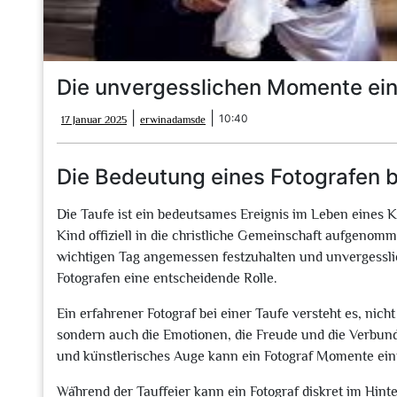
Die unvergesslichen Momente einf
17
erwinadamsde
|
|
10:40
17 Januar 2025
erwinadamsde
Januar
2025
Die Bedeutung eines Fotografen b
Die Taufe ist ein bedeutsames Ereignis im Leben eines K
Kind offiziell in die christliche Gemeinschaft aufgenom
wichtigen Tag angemessen festzuhalten und unvergesslich
Fotografen eine entscheidende Rolle.
Ein erfahrener Fotograf bei einer Taufe versteht es, nich
sondern auch die Emotionen, die Freude und die Verbund
und künstlerisches Auge kann ein Fotograf Momente ein
Während der Tauffeier kann ein Fotograf diskret im Hi