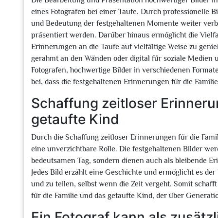
Die Bearbeitung und Präsentation hochwertiger Bilder in
eines Fotografen bei einer Taufe. Durch professionelle B
und Bedeutung der festgehaltenen Momente weiter verbes
präsentiert werden. Darüber hinaus ermöglicht die Vielfa
Erinnerungen an die Taufe auf vielfältige Weise zu genie
gerahmt an den Wänden oder digital für soziale Medien u
Fotografen, hochwertige Bilder in verschiedenen Format
bei, dass die festgehaltenen Erinnerungen für die Fami
Schaffung zeitloser Erinneru
getaufte Kind
Durch die Schaffung zeitloser Erinnerungen für die Famili
eine unverzichtbare Rolle. Die festgehaltenen Bilder we
bedeutsamen Tag, sondern dienen auch als bleibende Eri
Jedes Bild erzählt eine Geschichte und ermöglicht es de
und zu teilen, selbst wenn die Zeit vergeht. Somit schaf
für die Familie und das getaufte Kind, der über Generati
Ein Fotograf kann als zusätz