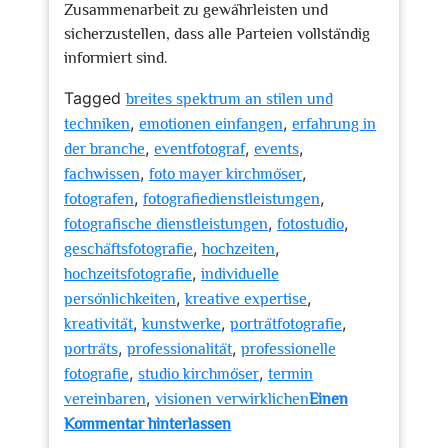
Zusammenarbeit zu gewährleisten und
sicherzustellen, dass alle Parteien vollständig
informiert sind.
Tagged
breites spektrum an stilen und
,
,
techniken
emotionen einfangen
erfahrung in
,
,
,
der branche
eventfotograf
events
,
,
fachwissen
foto mayer kirchmöser
,
,
fotografen
fotografiedienstleistungen
,
,
fotografische dienstleistungen
fotostudio
,
,
geschäftsfotografie
hochzeiten
,
hochzeitsfotografie
individuelle
,
,
persönlichkeiten
kreative expertise
,
,
,
kreativität
kunstwerke
porträtfotografie
,
,
porträts
professionalität
professionelle
,
,
fotografie
studio kirchmöser
termin
,
vereinbaren
visionen verwirklichen
Einen
zu
Kommentar hinterlassen
Kreative