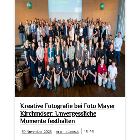
Kreative Fotografie bei Foto Mayer
Kirchmöser: Unvergessliche
Momente festhalten
30
erwinadamsde
|
|
10:40
30 November 2025
erwinadamsde
November