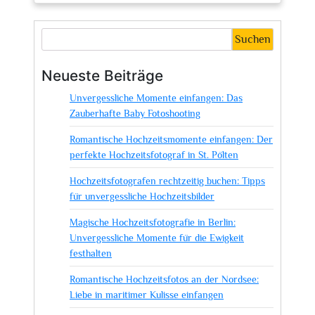
Fotografie
bei
Suchen
Foto
Mayer
Neueste Beiträge
Kirchmöser:
Unvergessliche Momente einfangen: Das
Unvergessliche
Zauberhafte Baby Fotoshooting
Momente
festhalten
Romantische Hochzeitsmomente einfangen: Der
perfekte Hochzeitsfotograf in St. Pölten
Hochzeitsfotografen rechtzeitig buchen: Tipps
für unvergessliche Hochzeitsbilder
Magische Hochzeitsfotografie in Berlin:
Unvergessliche Momente für die Ewigkeit
festhalten
Romantische Hochzeitsfotos an der Nordsee:
Liebe in maritimer Kulisse einfangen