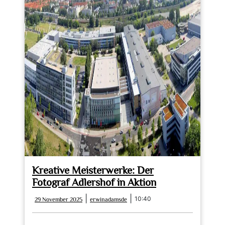
Kreative Meisterwerke: Der
Fotograf Adlershof in Aktion
29
erwinadamsde
|
|
10:40
29 November 2025
erwinadamsde
November
2025