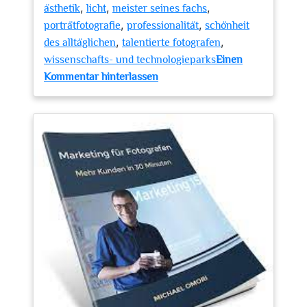
,
,
,
ästhetik
licht
meister seines fachs
,
,
porträtfotografie
professionalität
schönheit
,
,
des alltäglichen
talentierte fotografen
wissenschafts- und technologieparks
Einen
zu
Kommentar hinterlassen
Kreative
Meisterwerke:
Der
Fotograf
Adlershof
in
Aktion