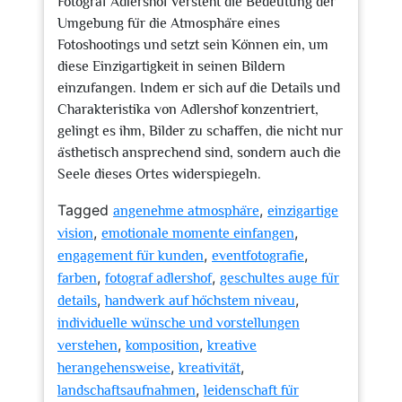
Fotograf Adlershof versteht die Bedeutung der
Umgebung für die Atmosphäre eines
Fotoshootings und setzt sein Können ein, um
diese Einzigartigkeit in seinen Bildern
einzufangen. Indem er sich auf die Details und
Charakteristika von Adlershof konzentriert,
gelingt es ihm, Bilder zu schaffen, die nicht nur
ästhetisch ansprechend sind, sondern auch die
Seele dieses Ortes widerspiegeln.
Tagged
,
angenehme atmosphäre
einzigartige
,
,
vision
emotionale momente einfangen
,
,
engagement für kunden
eventfotografie
,
,
farben
fotograf adlershof
geschultes auge für
,
,
details
handwerk auf höchstem niveau
individuelle wünsche und vorstellungen
,
,
verstehen
komposition
kreative
,
,
herangehensweise
kreativität
,
landschaftsaufnahmen
leidenschaft für