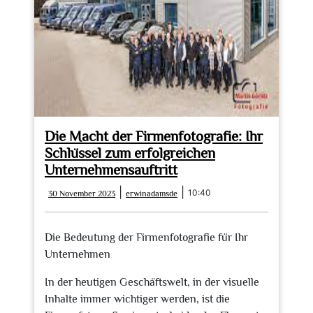
Unternehmensbilder
Die Macht der Firmenfotografie: Ihr
Schlüssel zum erfolgreichen
Unternehmensauftritt
30
erwinadamsde
|
|
10:40
30 November 2023
erwinadamsde
November
2023
Die Bedeutung der Firmenfotografie für Ihr
Unternehmen
In der heutigen Geschäftswelt, in der visuelle
Inhalte immer wichtiger werden, ist die