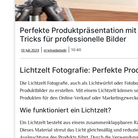
Perfekte Produktpräsentation mit 
Tricks für professionelle Bilder
01
erwinadamsde
|
|
10:40
01 Juli 2024
erwinadamsde
Juli
2024
Lichtzelt Fotografie: Perfekte Pro
Die Lichtzelt Fotografie, auch als Lichtwürfel oder Fotob
Produktbilder zu erstellen. Mit einem Lichtzelt können s
Produkten für den Online-Verkauf oder Marketingzweck
Wie funktioniert ein Lichtzelt?
Ein Lichtzelt besteht aus einem zusammenklappbaren Rah
Dieses Material streut das Licht gleichmäßig und reduzi
Ausleuchtung des Produkts führt. Durch die Verwendung