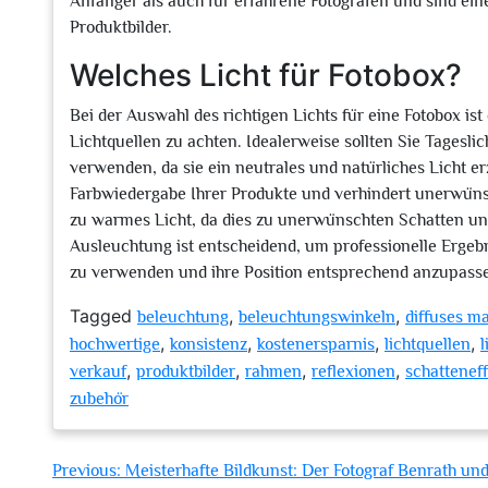
Anfänger als auch für erfahrene Fotografen und sind eine
Produktbilder.
Welches Licht für Fotobox?
Bei der Auswahl des richtigen Lichts für eine Fotobox ist
Lichtquellen zu achten. Idealerweise sollten Sie Tagesl
verwenden, da sie ein neutrales und natürliches Licht erz
Farbwiedergabe Ihrer Produkte und verhindert unerwünsch
zu warmes Licht, da dies zu unerwünschten Schatten un
Ausleuchtung ist entscheidend, um professionelle Ergebn
zu verwenden und ihre Position entsprechend anzupass
Tagged
,
,
beleuchtung
beleuchtungswinkeln
diffuses ma
,
,
,
,
hochwertige
konsistenz
kostenersparnis
lichtquellen
l
,
,
,
,
verkauf
produktbilder
rahmen
reflexionen
schattenef
zubehör
Beitragsnavigation
Previous:
Meisterhafte Bildkunst: Der Fotograf Benrath un