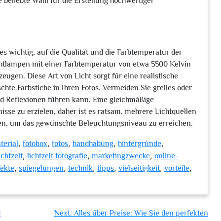
 beliebte Wahl für die Erstellung hochwertiger
 es wichtig, auf die Qualität und die Farbtemperatur der
ichtlampen mit einer Farbtemperatur von etwa 5500 Kelvin
eugen. Diese Art von Licht sorgt für eine realistische
te Farbstiche in Ihren Fotos. Vermeiden Sie grelles oder
d Reflexionen führen kann. Eine gleichmäßige
isse zu erzielen, daher ist es ratsam, mehrere Lichtquellen
en, um das gewünschte Beleuchtungsniveau zu erreichen.
,
,
,
,
,
terial
fotobox
fotos
handhabung
hintergründe
,
,
,
ichtzelt
lichtzelt fotografie
marketingzwecke
online-
,
,
,
,
,
,
fekte
spiegelungen
technik
tipps
vielseitigkeit
vorteile
d
Next:
Alles über Preise: Wie Sie den perfekten