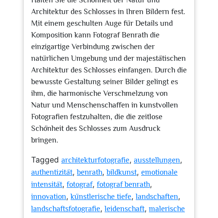
Halten Sie die Schönheit der Natur und
Architektur des Schlosses in Ihren Bildern fest.
Mit einem geschulten Auge für Details und
Komposition kann Fotograf Benrath die
einzigartige Verbindung zwischen der
natürlichen Umgebung und der majestätischen
Architektur des Schlosses einfangen. Durch die
bewusste Gestaltung seiner Bilder gelingt es
ihm, die harmonische Verschmelzung von
Natur und Menschenschaffen in kunstvollen
Fotografien festzuhalten, die die zeitlose
Schönheit des Schlosses zum Ausdruck
bringen.
Tagged
,
,
architekturfotografie
ausstellungen
,
,
,
authentizität
benrath
bildkunst
emotionale
,
,
,
intensität
fotograf
fotograf benrath
,
,
,
innovation
künstlerische tiefe
landschaften
,
,
landschaftsfotografie
leidenschaft
malerische