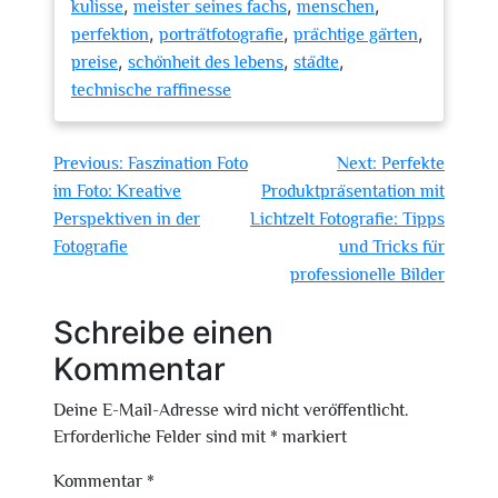
,
,
,
kulisse
meister seines fachs
menschen
,
,
,
perfektion
porträtfotografie
prächtige gärten
,
,
,
preise
schönheit des lebens
städte
technische raffinesse
Beitragsnavigation
Previous:
Faszination Foto
Next:
Perfekte
im Foto: Kreative
Produktpräsentation mit
Perspektiven in der
Lichtzelt Fotografie: Tipps
Fotografie
und Tricks für
professionelle Bilder
Schreibe einen
Kommentar
Deine E-Mail-Adresse wird nicht veröffentlicht.
Erforderliche Felder sind mit
*
markiert
Kommentar
*