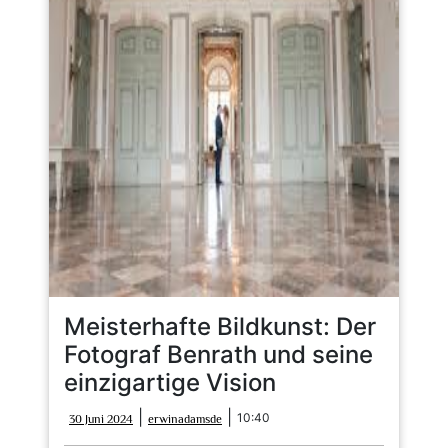
Meisterhafte Bildkunst: Der
Fotograf Benrath und seine
einzigartige Vision
30
erwinadamsde
|
|
10:40
30 Juni 2024
erwinadamsde
Juni