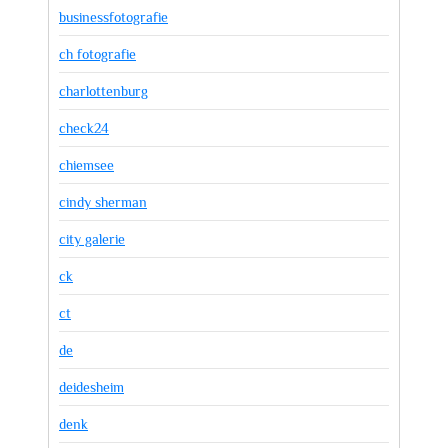
businessfotografie
ch fotografie
charlottenburg
check24
chiemsee
cindy sherman
city galerie
ck
ct
de
deidesheim
denk