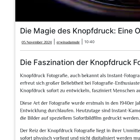
Die Magie des Knopfdruck: Eine O
05
erwinadamsde
|
|
10:40
05 November 2024
erwinadamsde
November
2024
Die Faszination der Knopfdruck F
Knopfdruck Fotografie, auch bekannt als Instant-Fotograf
erfreut sich großer Beliebtheit bei Fotografie-Enthusiast
Knopfdruck sofort zu entwickeln, fasziniert Menschen a
Diese Art der Fotografie wurde erstmals in den 1940er 
Entwicklung durchlaufen. Heutzutage sind Instant-Kame
die Bilder auf speziellem Sofortbildfilm gedruckt werden.
Der Reiz der Knopfdruck Fotografie liegt in ihrer Unmittel
sofort physisch vorliegt und nicht digitalisiert werden 