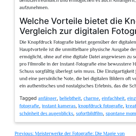
benutzerfreundlich und ermöglichen es auch Anfängern, 
aufzunehmen.
Welche Vorteile bietet die K
Vergleich zur digitalen Fotog
Die Knopfdruck Fotografie bietet gegenüber der digitalen 
Hauptvorteile ist die unmittelbare physische Ausgabe des 
ermöglicht, ohne auf eine digitale Datei angewiesen zu
pro Filmrolle in der Instant-Fotografie eine bewusstere 
Schuss sorgfältig überlegt sein muss. Die Einzigartigkei
und eine persönliche Note, die bei digitalen Bildern oft 
ein authentisches und nostalgisches Erlebnis, das die Sc
Tagged
,
,
,
,
anfänger
beliebtheit
charme
einfachheit
einz
,
,
,
fotografie
instant-kameras
knopfdruck fotografie
kreat
,
,
schönheit des augenblicks
sofortbildfilm
spontane mom
Beitragsnavigation
Previous:
Meisterwerke der Fotografie: Die Magie von