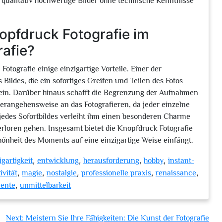
qualitativ hochwertige Bilder ohne technische Kenntnisse
nopfdruck Fotografie im
rafie?
Fotografie einige einzigartige Vorteile. Einer der
Bildes, die ein sofortiges Greifen und Teilen des Fotos
 sein. Darüber hinaus schafft die Begrenzung der Aufnahmen
Herangehensweise an das Fotografieren, da jeder einzelne
t jedes Sofortbildes verleiht ihm einen besonderen Charme
verloren gehen. Insgesamt bietet die Knopfdruck Fotografie
hönheit des Moments auf eine einzigartige Weise einfängt.
,
,
,
,
igartigkeit
entwicklung
herausforderung
hobby
instant-
,
,
,
,
,
ivität
magie
nostalgie
professionelle praxis
renaissance
,
ente
unmittelbarkeit
Next:
Meistern Sie Ihre Fähigkeiten: Die Kunst der Fotografie