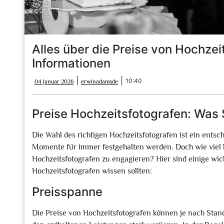
Alles über die Preise von Hochzei
Informationen
04
erwinadamsde
|
|
10:40
04 Januar 2026
erwinadamsde
Januar
2026
Preise Hochzeitsfotografen: Was 
Die Wahl des richtigen Hochzeitsfotografen ist ein entsc
Momente für immer festgehalten werden. Doch wie viel ko
Hochzeitsfotografen zu engagieren? Hier sind einige wich
Hochzeitsfotografen wissen sollten:
Preisspanne
Die Preise von Hochzeitsfotografen können je nach Stan