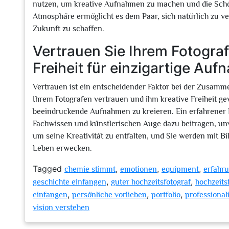
nutzen, um kreative Aufnahmen zu machen und die Schönh
Atmosphäre ermöglicht es dem Paar, sich natürlich zu ve
Zukunft zu schaffen.
Vertrauen Sie Ihrem Fotograf
Freiheit für einzigartige Au
Vertrauen ist ein entscheidender Faktor bei der Zusamm
Ihrem Fotografen vertrauen und ihm kreative Freiheit ge
beeindruckende Aufnahmen zu kreieren. Ein erfahrener F
Fachwissen und künstlerischen Auge dazu beitragen, u
um seine Kreativität zu entfalten, und Sie werden mit B
Leben erwecken.
Tagged
,
,
,
chemie stimmt
emotionen
equipment
erfahr
,
,
geschichte einfangen
guter hochzeitsfotograf
hochzeits
,
,
,
einfangen
persönliche vorlieben
portfolio
professionali
vision verstehen