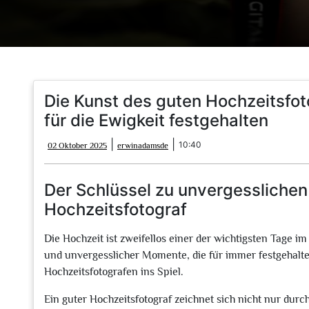
Die Kunst des guten Hochzeitsfo
für die Ewigkeit festgehalten
02
erwinadamsde
|
|
10:40
02 Oktober 2025
erwinadamsde
Oktober
2025
Der Schlüssel zu unvergesslichen
Hochzeitsfotograf
Die Hochzeit ist zweifellos einer der wichtigsten Tage im
und unvergesslicher Momente, die für immer festgehalt
Hochzeitsfotografen ins Spiel.
Ein guter Hochzeitsfotograf zeichnet sich nicht nur dur