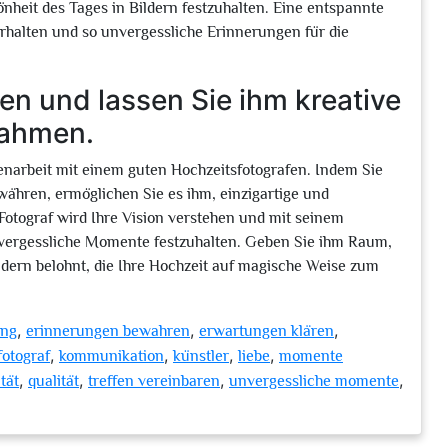
eit des Tages in Bildern festzuhalten. Eine entspannte
rhalten und so unvergessliche Erinnerungen für die
en und lassen Sie ihm kreative
fnahmen.
enarbeit mit einem guten Hochzeitsfotografen. Indem Sie
währen, ermöglichen Sie es ihm, einzigartige und
otograf wird Ihre Vision verstehen und mit seinem
nvergessliche Momente festzuhalten. Geben Sie ihm Raum,
ildern belohnt, die Ihre Hochzeit auf magische Weise zum
,
,
,
ung
erinnerungen bewahren
erwartungen klären
,
,
,
,
fotograf
kommunikation
künstler
liebe
momente
,
,
,
,
tät
qualität
treffen vereinbaren
unvergessliche momente