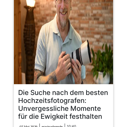
Die Suche nach dem besten
Hochzeitsfotografen:
Unvergessliche Momente
für die Ewigkeit festhalten
07
erwinadamsde
|
|
10:40
07 Mai 2026
erwinadamsde