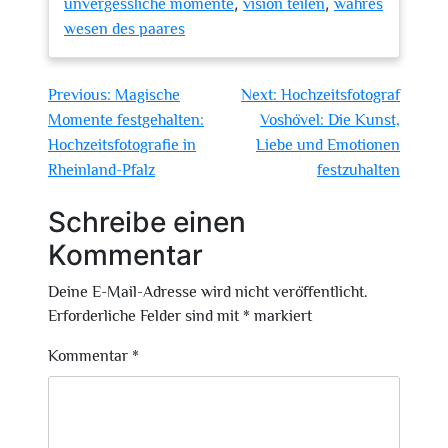
,
,
unvergessliche momente
vision teilen
wahres
wesen des paares
Beitragsnavigation
Previous:
Magische
Next:
Hochzeitsfotograf
Momente festgehalten:
Voshövel: Die Kunst,
Hochzeitsfotografie in
Liebe und Emotionen
Rheinland-Pfalz
festzuhalten
Schreibe einen
Kommentar
Deine E-Mail-Adresse wird nicht veröffentlicht.
Erforderliche Felder sind mit
*
markiert
Kommentar
*