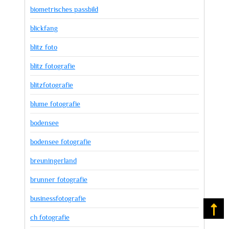
biometrisches passbild
blickfang
blitz foto
blitz fotografie
blitzfotografie
blume fotografie
bodensee
bodensee fotografie
breuningerland
brunner fotografie
businessfotografie
Na
ch fotografie