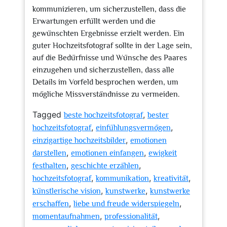
kommunizieren, um sicherzustellen, dass die
Erwartungen erfüllt werden und die
gewünschten Ergebnisse erzielt werden. Ein
guter Hochzeitsfotograf sollte in der Lage sein,
auf die Bedürfnisse und Wünsche des Paares
einzugehen und sicherzustellen, dass alle
Details im Vorfeld besprochen werden, um
mögliche Missverständnisse zu vermeiden.
Tagged
,
beste hochzeitsfotograf
bester
,
,
hochzeitsfotograf
einfühlungsvermögen
,
einzigartige hochzeitsbilder
emotionen
,
,
darstellen
emotionen einfangen
ewigkeit
,
,
festhalten
geschichte erzählen
,
,
,
hochzeitsfotograf
kommunikation
kreativität
,
,
künstlerische vision
kunstwerke
kunstwerke
,
,
erschaffen
liebe und freude widerspiegeln
,
,
momentaufnahmen
professionalität