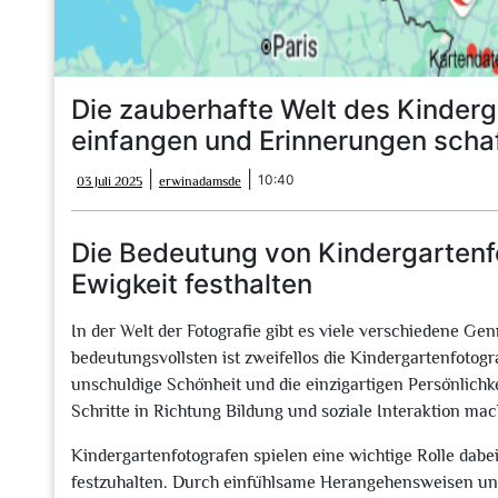
Die zauberhafte Welt des Kinderg
einfangen und Erinnerungen scha
03
erwinadamsde
|
|
10:40
03 Juli 2025
erwinadamsde
Juli
2025
Die Bedeutung von Kindergartenfo
Ewigkeit festhalten
In der Welt der Fotografie gibt es viele verschiedene Ge
bedeutungsvollsten ist zweifellos die Kindergartenfotograf
unschuldige Schönheit und die einzigartigen Persönlichk
Schritte in Richtung Bildung und soziale Interaktion ma
Kindergartenfotografen spielen eine wichtige Rolle dab
festzuhalten. Durch einfühlsame Herangehensweisen und 