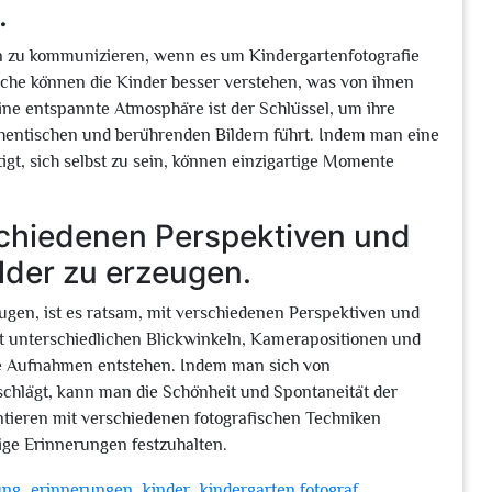
.
rn zu kommunizieren, wenn es um Kindergartenfotografie
ache können die Kinder besser verstehen, was von ihnen
Eine entspannte Atmosphäre ist der Schlüssel, um ihre
hentischen und berührenden Bildern führt. Indem man eine
gt, sich selbst zu sein, können einzigartige Momente
schiedenen Perspektiven und
ilder zu erzeugen.
eugen, ist es ratsam, mit verschiedenen Perspektiven und
t unterschiedlichen Blickwinkeln, Kamerapositionen und
te Aufnahmen entstehen. Indem man sich von
chlägt, kann man die Schönheit und Spontaneität der
tieren mit verschiedenen fotografischen Techniken
tige Erinnerungen festzuhalten.
,
,
,
,
ung
erinnerungen
kinder
kindergarten fotograf