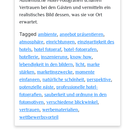
Authentische Hotel-Fotografien schaffen
Vertrauen bei den Gästen und vermitteln ein
realistisches Bild dessen, was sie vor Ort
erwartet.
Tagged
,
,
ambiente
angebot präsentieren
,
,
atmosphäre
einrichtungen
einzigartigkeit des
,
,
,
hotels
hotel fotograf
hotel-fotografen
,
,
,
hotellerie
inszenierung
know-how
,
,
lebendigkeit in den bildern
licht
marke
,
,
stärken
marketingzwecke
momente
,
,
,
einfangen
natürliche schönheit
perspektive
,
potenzielle gäste
professionelle hotel-
,
fotografien
sauberkeit und ordnung in den
,
,
fotomotiven
verschiedene blickwinkel
,
,
vertrauen
werbematerialien
wettbewerbsvorteil