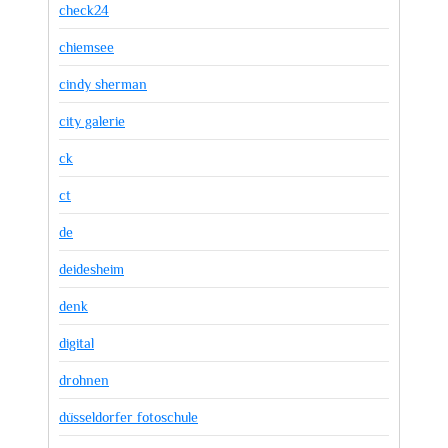
check24
chiemsee
cindy sherman
city galerie
ck
ct
de
deidesheim
denk
digital
drohnen
düsseldorfer fotoschule