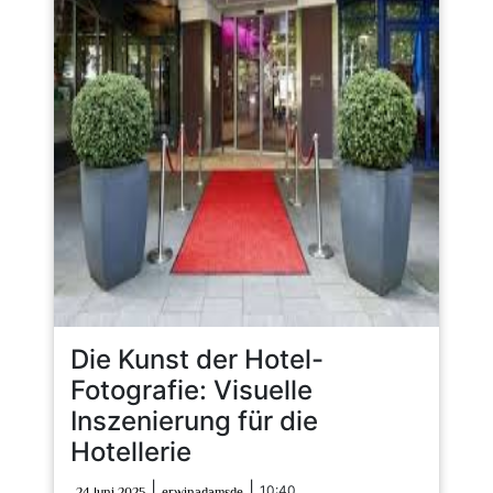
Die Kunst der Hotel-
Fotografie: Visuelle
Inszenierung für die
Hotellerie
24
erwinadamsde
|
|
10:40
24 Juni 2025
erwinadamsde