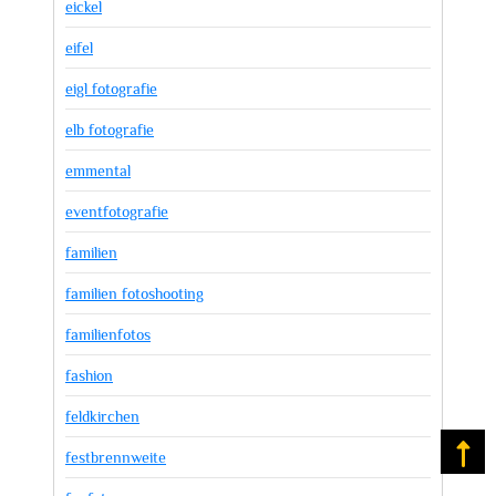
eickel
eifel
eigl fotografie
elb fotografie
emmental
eventfotografie
familien
familien fotoshooting
familienfotos
fashion
feldkirchen
Na
festbrennweite