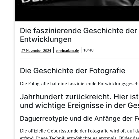
Die faszinierende Geschichte der 
Entwicklungen
27
erwinadamsde
|
|
10:40
27 November 2024
erwinadamsde
November
2024
Die Geschichte der Fotografie
Die Fotografie hat eine faszinierende Entwicklungsgeschic
Jahrhundert zurückreicht. Hier is
und wichtige Ereignisse in der Ge
Daguerreotypie und die Anfänge der F
Die offizielle Geburtsstunde der Fotografie wird oft auf 
erfand. Diese Technik ermöglichte es erstmals, Bilder da