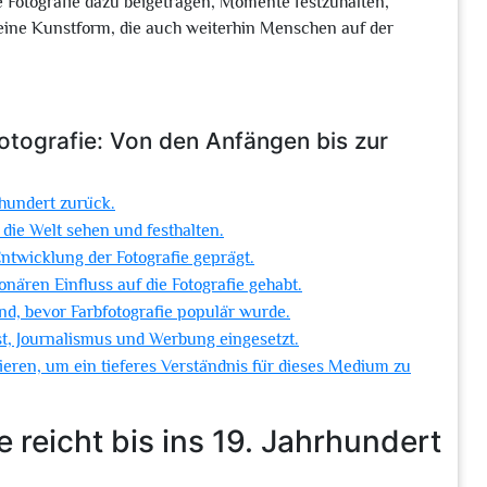
ie Fotografie dazu beigetragen, Momente festzuhalten,
ine Kunstform, die auch weiterhin Menschen auf der
otografie: Von den Anfängen bis zur
hrhundert zurück.
 die Welt sehen und festhalten.
twicklung der Fotografie geprägt.
onären Einfluss auf die Fotografie gehabt.
nd, bevor Farbfotografie populär wurde.
st, Journalismus und Werbung eingesetzt.
udieren, um ein tieferes Verständnis für dieses Medium zu
 reicht bis ins 19. Jahrhundert