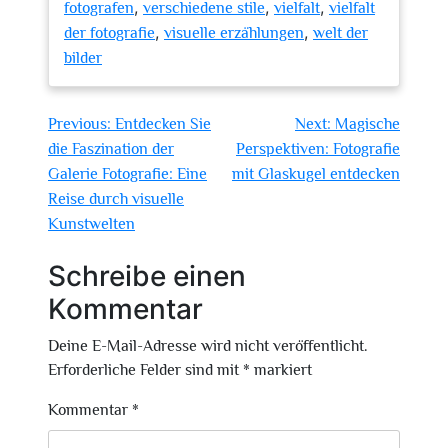
,
,
,
fotografen
verschiedene stile
vielfalt
vielfalt
,
,
der fotografie
visuelle erzählungen
welt der
bilder
Beitragsnavigation
Previous:
Entdecken Sie
Next:
Magische
die Faszination der
Perspektiven: Fotografie
Galerie Fotografie: Eine
mit Glaskugel entdecken
Reise durch visuelle
Kunstwelten
Schreibe einen
Kommentar
Deine E-Mail-Adresse wird nicht veröffentlicht.
Erforderliche Felder sind mit
*
markiert
Kommentar
*