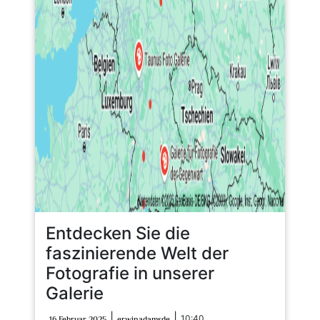
Entdecken Sie die
faszinierende Welt der
Fotografie in unserer
Galerie
16
erwinadamsde
|
|
10:40
16 Februar 2025
erwinadamsde