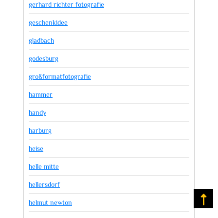
gerhard richter fotografie
geschenkidee
gladbach
godesburg
großformatfotografie
hammer
handy
harburg
heise
helle mitte
hellersdorf
Na
helmut newton