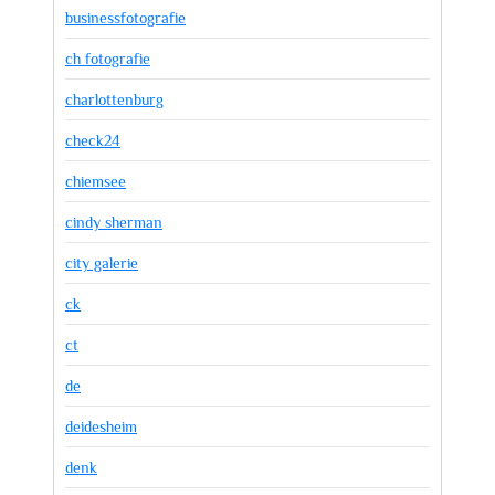
businessfotografie
ch fotografie
charlottenburg
check24
chiemsee
cindy sherman
city galerie
ck
ct
de
deidesheim
denk