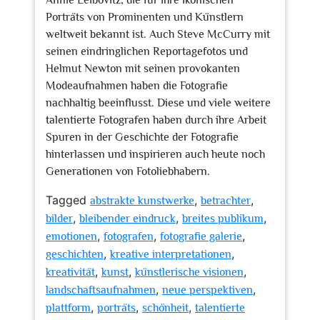
Annie Leibovitz, die für ihre ikonischen
Porträts von Prominenten und Künstlern
weltweit bekannt ist. Auch Steve McCurry mit
seinen eindringlichen Reportagefotos und
Helmut Newton mit seinen provokanten
Modeaufnahmen haben die Fotografie
nachhaltig beeinflusst. Diese und viele weitere
talentierte Fotografen haben durch ihre Arbeit
Spuren in der Geschichte der Fotografie
hinterlassen und inspirieren auch heute noch
Generationen von Fotoliebhabern.
Tagged
,
,
abstrakte kunstwerke
betrachter
,
,
,
bilder
bleibender eindruck
breites publikum
,
,
,
emotionen
fotografen
fotografie galerie
,
,
geschichten
kreative interpretationen
,
,
,
kreativität
kunst
künstlerische visionen
,
,
landschaftsaufnahmen
neue perspektiven
,
,
,
plattform
porträts
schönheit
talentierte