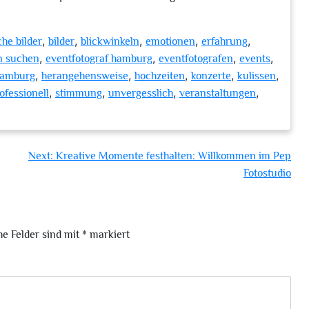
,
,
,
,
,
he bilder
bilder
blickwinkeln
emotionen
erfahrung
,
,
,
,
en suchen
eventfotograf hamburg
eventfotografen
events
,
,
,
,
,
hamburg
herangehensweise
hochzeiten
konzerte
kulissen
,
,
,
,
ofessionell
stimmung
unvergesslich
veranstaltungen
Next:
Kreative Momente festhalten: Willkommen im Pep
Fotostudio
he Felder sind mit
*
markiert