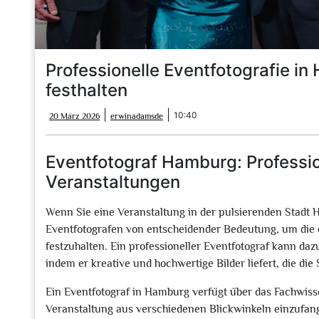
Professionelle Eventfotografie 
festhalten
20
erwinadamsde
|
|
10:40
20 März 2026
erwinadamsde
März
2026
Eventfotograf Hamburg: Professio
Veranstaltungen
Wenn Sie eine Veranstaltung in der pulsierenden Stadt 
Eventfotografen von entscheidender Bedeutung, um die 
festzuhalten. Ein professioneller Eventfotograf kann daz
indem er kreative und hochwertige Bilder liefert, die d
Ein Eventfotograf in Hamburg verfügt über das Fachwiss
Veranstaltung aus verschiedenen Blickwinkeln einzufan