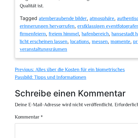
Qualität ist.
Tagged
,
,
atemberaubende bilder
atmosphäre
authentisc
,
erinnerungen hervorrufen
erstklassigen eventfotograf
,
,
,
firmenfeiern
freiem himmel
hafenbereich
hansestadt 
,
,
,
,
licht erscheinen lassen
locations
messen
momente
pr
veranstaltungsräumen
Beitragsnavigation
Previous:
Alles über die Kosten für ein biometrisches
Passbild: Tipps und Informationen
Schreibe einen Kommentar
Deine E-Mail-Adresse wird nicht veröffentlicht.
Erforderlic
Kommentar
*