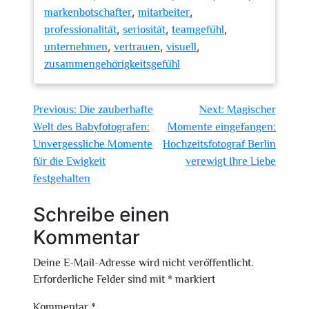
,
,
markenbotschafter
mitarbeiter
,
,
,
professionalität
seriosität
teamgefühl
,
,
,
unternehmen
vertrauen
visuell
zusammengehörigkeitsgefühl
Beitragsnavigation
Previous:
Die zauberhafte
Next:
Magischer
Welt des Babyfotografen:
Momente eingefangen:
Unvergessliche Momente
Hochzeitsfotograf Berlin
für die Ewigkeit
verewigt Ihre Liebe
festgehalten
Schreibe einen
Kommentar
Deine E-Mail-Adresse wird nicht veröffentlicht.
Erforderliche Felder sind mit
*
markiert
Kommentar
*