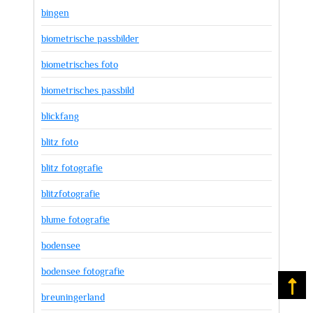
bingen
biometrische passbilder
biometrisches foto
biometrisches passbild
blickfang
blitz foto
blitz fotografie
blitzfotografie
blume fotografie
bodensee
bodensee fotografie
Na
breuningerland