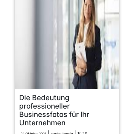
Die Bedeutung
professioneller
Businessfotos für Ihr
Unternehmen
24
erwinadamsde
|
|
10:40
24 Oktober 2025
erwinadamsde