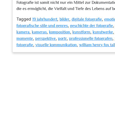
Fotografie ist somit nicht nur ein Mittel zur Dokumenta
die es ermöglicht, die Vielfalt und Tiefe des Lebens auf 
Tagged
,
,
,
19 jahrhundert
bilder
digitale fotografie
emoti
,
fotografische stile und genres
geschichte der fotografie
,
,
,
,
kamera
kameras
komposition
kunstform
kunstwerke
,
,
,
,
momente
perspektive
portr
professionelle fotografen
,
,
fotografie
visuelle kommunikation
william henry fox tal