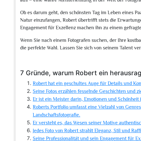
aus – eine wahre Meisterleistung in der Welt der Fotogra
Ob es darum geht, den schönsten Tag im Leben eines Pa
Natur einzufangen, Robert übertrifft stets die Erwartung
Engagement für Exzellenz machen ihn zu einem gefragten
Wenn Sie nach einem Fotografen suchen, der Ihre kostba
die perfekte Wahl. Lassen Sie sich von seinem Talent ver
7 Gründe, warum Robert ein herausrag
Robert hat ein geschultes Auge für Details und Ko
Seine Fotos erzählen fesselnde Geschichten und zi
Er ist ein Meister darin, Emotionen und Schönheit
Roberts Portfolio umfasst eine Vielzahl von Genres
Landschaftsfotografie.
Er versteht es, das Wesen seiner Motive authentis
Jedes Foto von Robert strahlt Eleganz, Stil und Raff
Seine Professionalität und sein Engagement für Ex