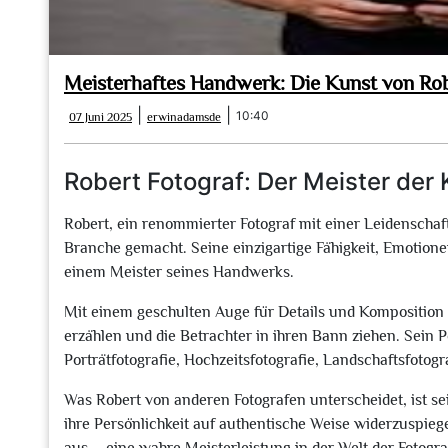
Meisterhaftes Handwerk: Die Kunst von Rob
07
erwinadamsde
|
|
10:40
07 Juni 2025
erwinadamsde
Juni
2025
Robert Fotograf: Der Meister der 
Robert, ein renommierter Fotograf mit einer Leidenschaft
Branche gemacht. Seine einzigartige Fähigkeit, Emotion
einem Meister seines Handwerks.
Mit einem geschulten Auge für Details und Komposition 
erzählen und die Betrachter in ihren Bann ziehen. Sein P
Porträtfotografie, Hochzeitsfotografie, Landschaftsfotogr
Was Robert von anderen Fotografen unterscheidet, ist se
ihre Persönlichkeit auf authentische Weise widerzuspiegel