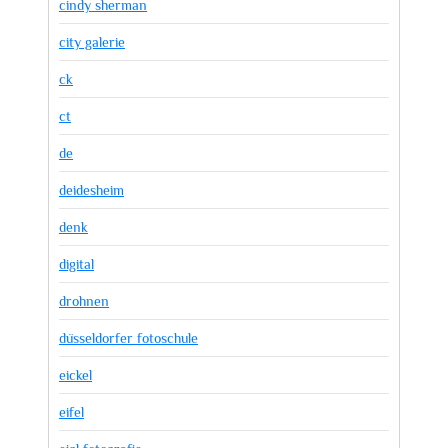
cindy sherman
city galerie
ck
ct
de
deidesheim
denk
digital
drohnen
düsseldorfer fotoschule
eickel
eifel