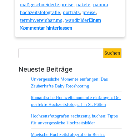
,
,
maßgeschneiderte preise
pakete
panora
,
,
,
hochzeitsfotografie
porträts
preise
,
terminvereinbarung
wandbilder
Einen
zu
Kommentar hinterlassen
Die
zauberhafte
Welt
Suchen
der
Panora
Neueste Beiträge
Hochzeitsfotografie
Unvergessliche Momente einfangen: Das
Zauberhafte Baby Fotoshooting
Romantische Hochzeitsmomente einfangen: Der
perfekte Hochzeitsfotograf in St. Pölten
Hochzeitsfotografen rechtzeitig buchen: Tipps
für unvergessliche Hochzeitsbilder
Magische Hochzeitsfotografie in Berlin: