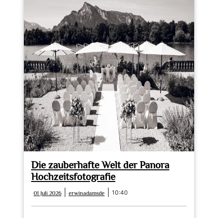
Die zauberhafte Welt der Panora
Hochzeitsfotografie
01
erwinadamsde
|
|
10:40
01 Juli 2026
erwinadamsde
Juli
2026