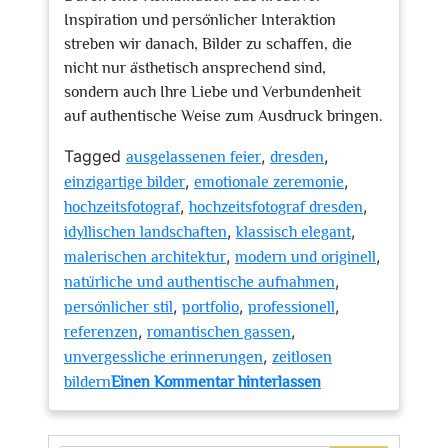
Inspiration und persönlicher Interaktion
streben wir danach, Bilder zu schaffen, die
nicht nur ästhetisch ansprechend sind,
sondern auch Ihre Liebe und Verbundenheit
auf authentische Weise zum Ausdruck bringen.
Tagged
,
,
ausgelassenen feier
dresden
,
,
einzigartige bilder
emotionale zeremonie
,
,
hochzeitsfotograf
hochzeitsfotograf dresden
,
,
idyllischen landschaften
klassisch elegant
,
,
malerischen architektur
modern und originell
,
natürliche und authentische aufnahmen
,
,
,
persönlicher stil
portfolio
professionell
,
,
referenzen
romantischen gassen
,
unvergessliche erinnerungen
zeitlosen
zu
bildern
Einen Kommentar hinterlassen
Magische
Momente