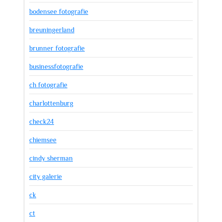
bodensee fotografie
breuningerland
brunner fotografie
businessfotografie
ch fotografie
charlottenburg
check24
chiemsee
cindy sherman
city galerie
ck
ct