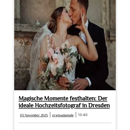
Magische Momente festhalten: Der
ideale Hochzeitsfotograf in Dresden
03
erwinadamsde
|
|
10:40
03 November 2025
erwinadamsde
November
2025