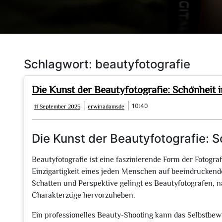
Schlagwort:
beautyfotografie
Die Kunst der Beautyfotografie: Schönheit i
11
erwinadamsde
|
|
10:40
11 September 2025
erwinadamsde
September
2025
Die Kunst der Beautyfotografie: S
Beautyfotografie ist eine faszinierende Form der Fotograf
Einzigartigkeit eines jeden Menschen auf beeindruckende
Schatten und Perspektive gelingt es Beautyfotografen, 
Charakterzüge hervorzuheben.
Ein professionelles Beauty-Shooting kann das Selbstbew