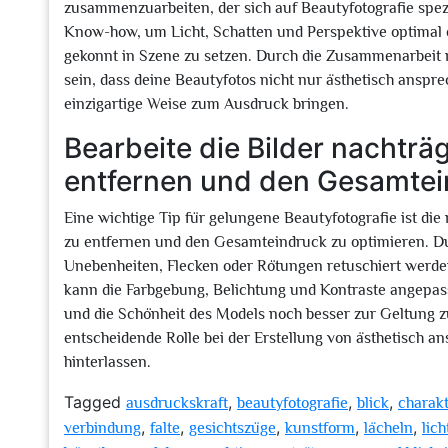
zusammenzuarbeiten, der sich auf Beautyfotografie spezial
Know-how, um Licht, Schatten und Perspektive optimal 
gekonnt in Szene zu setzen. Durch die Zusammenarbeit 
sein, dass deine Beautyfotos nicht nur ästhetisch anspre
einzigartige Weise zum Ausdruck bringen.
Bearbeite die Bilder nachträ
entfernen und den Gesamtei
Eine wichtige Tip für gelungene Beautyfotografie ist di
zu entfernen und den Gesamteindruck zu optimieren. Du
Unebenheiten, Flecken oder Rötungen retuschiert werden
kann die Farbgebung, Belichtung und Kontraste angepass
und die Schönheit des Models noch besser zur Geltung zu
entscheidende Rolle bei der Erstellung von ästhetisch a
hinterlassen.
Tagged
,
,
,
ausdruckskraft
beautyfotografie
blick
charak
,
,
,
,
,
verbindung
falte
gesichtszüge
kunstform
lächeln
lich