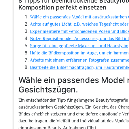
8 Tipps für beeindruckende Beautyfoto
Komposition perfekt einsetzen
Wähle ein passendes Model mit ausdrucksstarken 
Achte auf gutes Licht, z.B. weiches Tageslicht ode
Experimentiere mit verschiedenen Posen und Blic
Nutze Requisiten oder Accessoires, um das Bild int
Sorge für eine gepflegte Make-up- und Haarstyling
Halte die Bildkomposition im Auge, um ein harmon
Arbeite mit einem erfahrenen Fotografen zusammen, 
Bearbeite die Bilder nachträglich, um Hautunrein
Wähle ein passendes Model 
Gesichtszügen.
Ein entscheidender Tipp für gelungene Beautyfotografie
ausdrucksstarken Gesichtszügen. Ein Gesicht, das Chara
Bildes erheblich steigern und eine tiefere emotionale V
dazu beitragen, die Vielfalt und Individualität des Mod
einprägsamen Beauty-Aufnahmen führt.