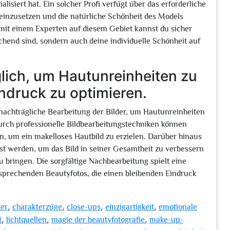
isiert hat. Ein solcher Profi verfügt über das erforderliche
einzusetzen und die natürliche Schönheit des Models
mit einem Experten auf diesem Gebiet kannst du sicher
chend sind, sondern auch deine individuelle Schönheit auf
glich, um Hautunreinheiten zu
ndruck zu optimieren.
e nachträgliche Bearbeitung der Bilder, um Hautunreinheiten
rch professionelle Bildbearbeitungstechniken können
, um ein makelloses Hautbild zu erzielen. Darüber hinaus
t werden, um das Bild in seiner Gesamtheit zu verbessern
 bringen. Die sorgfältige Nachbearbeitung spielt eine
nsprechenden Beautyfotos, die einen bleibenden Eindruck
,
,
,
,
ter
charakterzüge
close-ups
einzigartigkeit
emotionale
,
,
,
t
lichtquellen
magie der beautyfotografie
make-up-