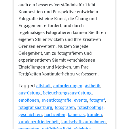
auch ein besseres Verständnis für Licht,
Komposition und Perspektive entwickeln.
Fotografie ist eine Kunst, die Übung und
Engagement erfordert, und durch
regelmäßiges Fotografieren können Sie Ihren
eigenen Stil entwickeln und Ihre kreativen
Grenzen erweitern. Nutzen Sie jede
Gelegenheit, um zu fotografieren und
experimentieren Sie mit verschiedenen
Einstellungen und Motiven, um Ihre
Fertigkeiten kontinuierlich zu verbessern.
Tagged
,
,
,
altstadt
anforderungen
ästhetik
,
,
ausrüstung
beleuchtungsausrüstung
,
,
,
,
emotionen
eventfotografie
events
fotograf
,
,
,
fotograf saarburg
fotografen
fotoshootings
,
,
,
,
geschichten
hochzeiten
kameras
kunden
,
,
kundenzufriedenheit
landschaftsaufnahmen
,
,
,