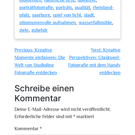
momenten
natürliche licht
objektive
,
,
,
porträtfotografie
porträts
qualität
rheinland-
,
,
,
,
pfalz
saarburg
spiel von licht
stadt
,
,
stimmungsvolle aufnahmen
wasserfallmühle
,
ziele
zubehör
Beitragsnavigation
Previous:
Kreative
Next:
Kreative
Momente einfangen: Die
Perspektiven: Glaskugel-
Welt von Studioline
Fotografie mit dem Handy
Fotografie entdecken
entdecken
Schreibe einen
Kommentar
Deine E-Mail-Adresse wird nicht veröffentlicht.
Erforderliche Felder sind mit
*
markiert
Kommentar
*