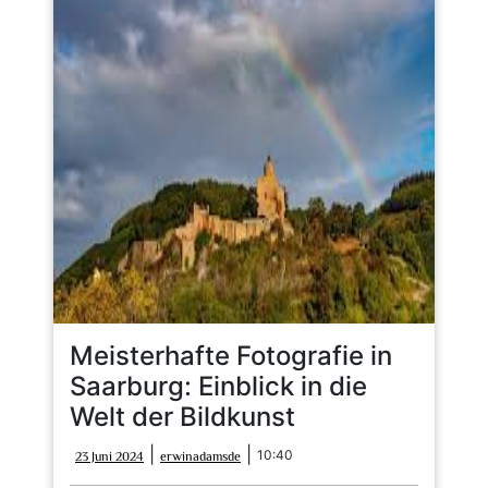
Meisterhafte Fotografie in
Saarburg: Einblick in die
Welt der Bildkunst
23
erwinadamsde
|
|
10:40
23 Juni 2024
erwinadamsde
Juni