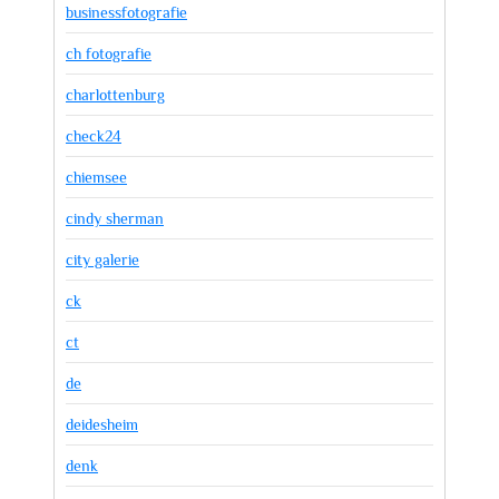
businessfotografie
ch fotografie
charlottenburg
check24
chiemsee
cindy sherman
city galerie
ck
ct
de
deidesheim
denk