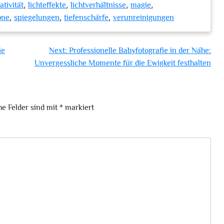
,
,
,
,
ativität
lichteffekte
lichtverhältnisse
magie
,
,
,
one
spiegelungen
tiefenschärfe
verunreinigungen
ie
Next:
Professionelle Babyfotografie in der Nähe:
Unvergessliche Momente für die Ewigkeit festhalten
he Felder sind mit
*
markiert