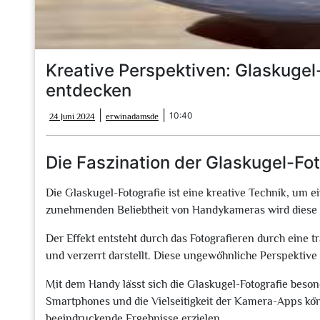
Kreative Perspektiven: Glaskuge
entdecken
24
erwinadamsde
|
|
10:40
24 Juni 2024
erwinadamsde
Juni
2024
Die Faszination der Glaskugel-Fo
Die Glaskugel-Fotografie ist eine kreative Technik, um e
zunehmenden Beliebtheit von Handykameras wird diese 
Der Effekt entsteht durch das Fotografieren durch eine 
und verzerrt darstellt. Diese ungewöhnliche Perspektive
Mit dem Handy lässt sich die Glaskugel-Fotografie bes
Smartphones und die Vielseitigkeit der Kamera-Apps kö
beeindruckende Ergebnisse erzielen.