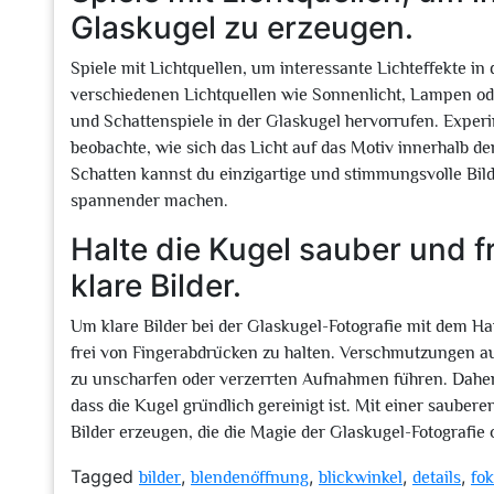
Glaskugel zu erzeugen.
Spiele mit Lichtquellen, um interessante Lichteffekte in
verschiedenen Lichtquellen wie Sonnenlicht, Lampen ode
und Schattenspiele in der Glaskugel hervorrufen. Experi
beobachte, wie sich das Licht auf das Motiv innerhalb d
Schatten kannst du einzigartige und stimmungsvolle Bild
spannender machen.
Halte die Kugel sauber und f
klare Bilder.
Um klare Bilder bei der Glaskugel-Fotografie mit dem Ha
frei von Fingerabdrücken zu halten. Verschmutzungen au
zu unscharfen oder verzerrten Aufnahmen führen. Daher 
dass die Kugel gründlich gereinigt ist. Mit einer sauber
Bilder erzeugen, die die Magie der Glaskugel-Fotografie 
Tagged
,
,
,
,
bilder
blendenöffnung
blickwinkel
details
fo