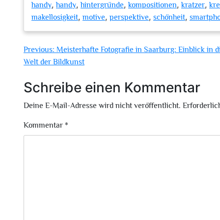
,
,
,
,
,
handy
handy
hintergründe
kompositionen
kratzer
kre
,
,
,
,
makellosigkeit
motive
perspektive
schönheit
smartph
Beitragsnavigation
Previous:
Meisterhafte Fotografie in Saarburg: Einblick in d
Welt der Bildkunst
Schreibe einen Kommentar
Deine E-Mail-Adresse wird nicht veröffentlicht.
Erforderlic
Kommentar
*