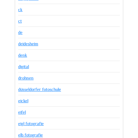
ck
ct
de
deidesheim
denk
digital
drohnen
düsseldorfer fotoschule
eickel
eifel
eigl fotografie
elb fotografie