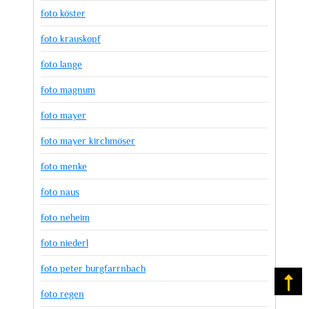
foto köster
foto krauskopf
foto lange
foto magnum
foto mayer
foto mayer kirchmöser
foto menke
foto naus
foto neheim
foto niederl
foto peter burgfarrnbach
Na
foto regen