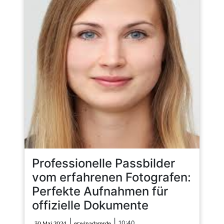
Professionelle Passbilder
vom erfahrenen Fotografen:
Perfekte Aufnahmen für
offizielle Dokumente
30
erwinadamsde
|
|
10:40
30 Mai 2024
erwinadamsde