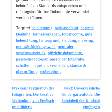
behördlichen Standards entsprechen und
reibungslos für Ihre Dokumente verwendet
werden können.
Tagged
,
,
beleuchtung
bildausschnitt
dezente
,
,
,
kleidung
formatvorgaben
fotoshooting
gute
,
,
,
,
beleuchtung
hintergrund
kleidung
make-up
,
neutrale kleidungswahl
neutraler
,
,
gesichtsausdruck
offizielle dokumente
,
,
passbilder fotograf
passbilder fotografie
,
,
schatten im gesicht vermeiden
standards
,
überprüfung
vorbereitung
Beitragsnavigation
Previous:
Faszination der
Next:
Unvergessliche
Fotografien: Die kreative
Kindergartenfotos: Die
Verbindung von Englisch
Schönheit der Kindheit
und Bildern
einfangen