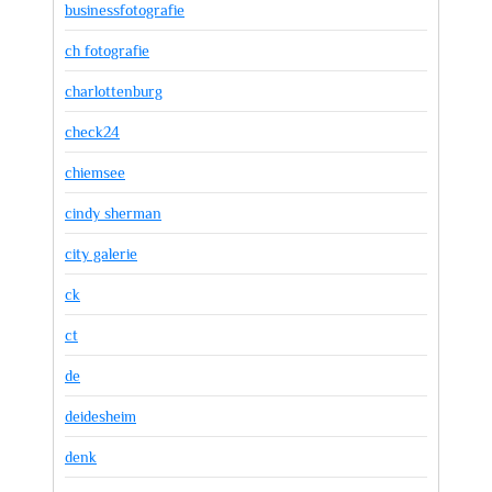
businessfotografie
ch fotografie
charlottenburg
check24
chiemsee
cindy sherman
city galerie
ck
ct
de
deidesheim
denk