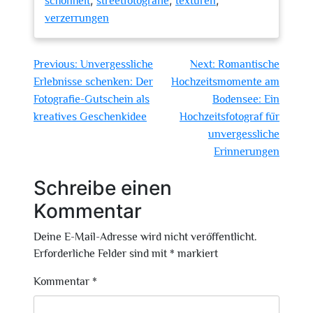
,
,
,
schönheit
streetfotografie
texturen
verzerrungen
Beitragsnavigation
Previous:
Unvergessliche
Next:
Romantische
Erlebnisse schenken: Der
Hochzeitsmomente am
Fotografie-Gutschein als
Bodensee: Ein
kreatives Geschenkidee
Hochzeitsfotograf für
unvergessliche
Erinnerungen
Schreibe einen
Kommentar
Deine E-Mail-Adresse wird nicht veröffentlicht.
Erforderliche Felder sind mit
*
markiert
Kommentar
*