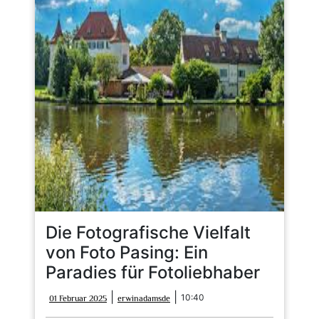
Die Fotografische Vielfalt
von Foto Pasing: Ein
Paradies für Fotoliebhaber
01
erwinadamsde
|
|
10:40
01 Februar 2025
erwinadamsde
Februar