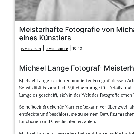
Meisterhafte Fotografie von Micha
eines Künstlers
15
erwinadamsde
|
|
10:40
15 März 2024
erwinadamsde
März
2024
Michael Lange Fotograf: Meister
Michael Lange ist ein renommierter Fotograf, dessen Arb
Sensibilität bekannt ist. Mit einem Auge für Details und
Lange es geschafft, sich in der Welt der Fotografie ein
Seine beeindruckende Karriere begann vor über zwei Jahrz
entdeckte und beschloss, sie zu seinem Beruf zu machen
Emotionen und Geschichten erzählen.
Michael Lange ist besonders bekannt für seine Porträtfoto