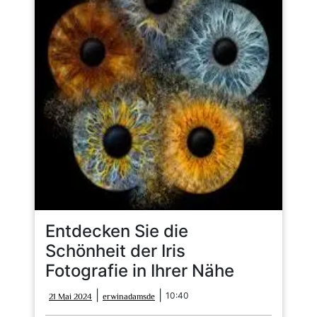
Entdecken Sie die
Schönheit der Iris
Fotografie in Ihrer Nähe
21
erwinadamsde
|
|
10:40
21 Mai 2024
erwinadamsde
Mai