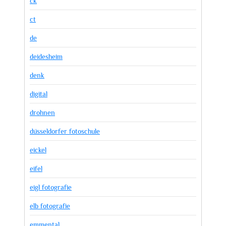
ck
ct
de
deidesheim
denk
digital
drohnen
düsseldorfer fotoschule
eickel
eifel
eigl fotografie
elb fotografie
emmental