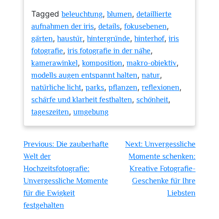
Tagged
,
,
beleuchtung
blumen
detaillierte
,
,
,
aufnahmen der iris
details
fokusebenen
,
,
,
,
gärten
haustür
hintergründe
hinterhof
iris
,
,
fotografie
iris fotografie in der nähe
,
,
,
kamerawinkel
komposition
makro-objektiv
,
,
modells augen entspannt halten
natur
,
,
,
,
natürliche licht
parks
pflanzen
reflexionen
,
,
schärfe und klarheit festhalten
schönheit
,
tageszeiten
umgebung
Beitragsnavigation
Previous:
Die zauberhafte
Next:
Unvergessliche
Welt der
Momente schenken:
Hochzeitsfotografie:
Kreative Fotografie-
Unvergessliche Momente
Geschenke für Ihre
für die Ewigkeit
Liebsten
festgehalten