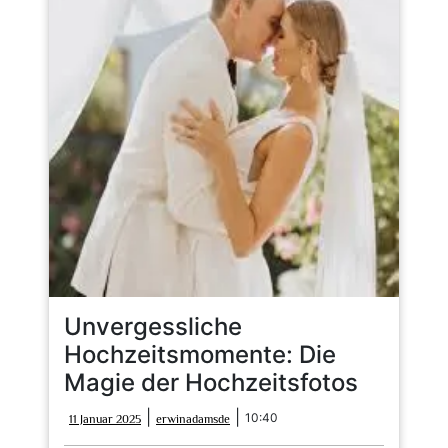
Unvergessliche
Hochzeitsmomente: Die
Magie der Hochzeitsfotos
11
erwinadamsde
|
|
10:40
11 Januar 2025
erwinadamsde
Januar