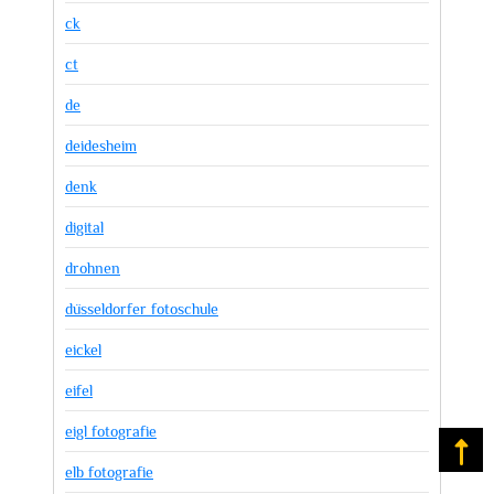
ck
ct
de
deidesheim
denk
digital
drohnen
düsseldorfer fotoschule
eickel
eifel
eigl fotografie
Na
elb fotografie