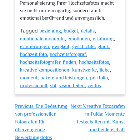
Personalisierung Ihrer Hochzeitsfotos macht
sie nicht nur einzigartig, sondern auch
emotional berührend und unvergesslich.
Tagged
,
,
,
beziehung
budget
details
,
,
,
emotionale momente
emotionen
erfahrung
,
,
,
,
erinnerungen
ewigkeit
geschichte
glück
,
,
hochzeit foto
hochzeitsfotograf
,
,
hochzeitsfotografen finden
hochzeitsfotos
,
,
,
kreative kompositionen
kunstwerke
liebe
,
,
,
moment
pakete und leistungen
portfolio
,
,
,
professionell
stil
vision teilen
zeitlos
Beitragsnavigation
Previous:
Die Bedeutung
Next:
Kreative Fotografen
von professionellen
in Fulda: Momente
Fotografen für
festgehalten mit Kunst
überzeugende
und Leidenschaft
Bewerbungsfotos