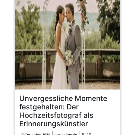
Unvergessliche Momente
festgehalten: Der
Hochzeitsfotograf als
Erinnerungskünstler
29
erwinadamsde
|
|
10:40
29 Dezember 2024
erwinadamsde