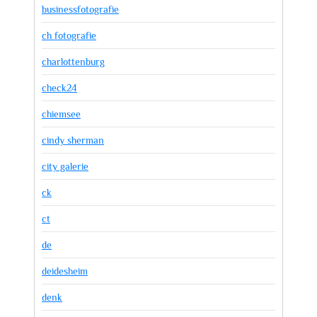
businessfotografie
ch fotografie
charlottenburg
check24
chiemsee
cindy sherman
city galerie
ck
ct
de
deidesheim
denk