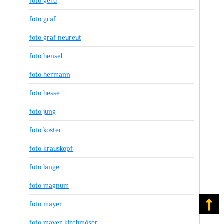
foto gerd
foto graf
foto graf neureut
foto hensel
foto hermann
foto hesse
foto jung
foto köster
foto krauskopf
foto lange
foto magnum
foto mayer
Na
foto mayer kirchmöser