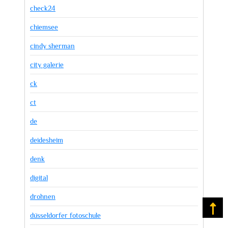
check24
chiemsee
cindy sherman
city galerie
ck
ct
de
deidesheim
denk
digital
drohnen
Na
düsseldorfer fotoschule